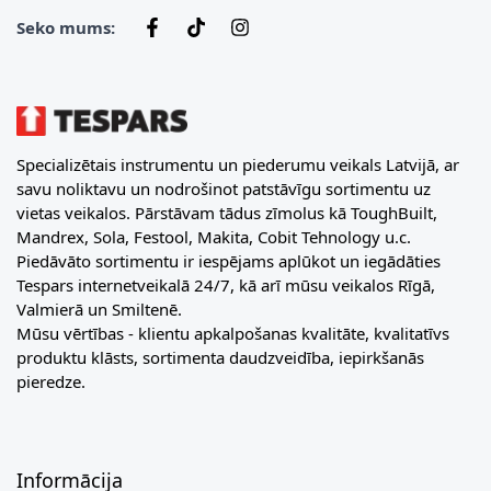
Seko mums:
Specializētais instrumentu un piederumu veikals Latvijā, ar
savu noliktavu un nodrošinot patstāvīgu sortimentu uz
vietas veikalos. Pārstāvam tādus zīmolus kā ToughBuilt,
Mandrex, Sola, Festool, Makita, Cobit Tehnology u.c.
Piedāvāto sortimentu ir iespējams aplūkot un iegādāties
Tespars internetveikalā 24/7, kā arī mūsu veikalos Rīgā,
Valmierā un Smiltenē.
Mūsu vērtības - klientu apkalpošanas kvalitāte, kvalitatīvs
produktu klāsts, sortimenta daudzveidība, iepirkšanās
pieredze.
Informācija