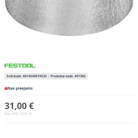
Svītrkods: 4014549010532
Produkta kods: 491382
Nav pieejams
31,00 €
(Bez PVN:
25,61 €
)