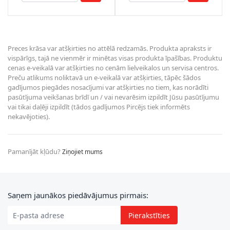
Preces krāsa var atšķirties no attēlā redzamās. Produkta apraksts ir
vispārīgs, tajā ne vienmēr ir minētas visas produkta īpašības. Produktu
cenas e-veikalā var atšķirties no cenām lielveikalos un servisa centros.
Preču atlikums noliktavā un e-veikalā var atšķirties, tāpēc šādos
gadījumos piegādes nosacījumi var atšķirties no tiem, kas norādīti
pasūtījuma veikšanas brīdī un / vai nevarēsim izpildīt Jūsu pasūtījumu
vai tikai daļēji izpildīt (tādos gadījumos Pircējs tiek informēts
nekavējoties).
Pamanījāt kļūdu?
Ziņojiet mums
E-pasta adrese
Saņem jaunākos piedāvājumus pirmais:
Pierakstīties