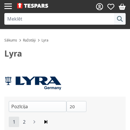
Skip to Content
Sākums
Ražotāji
Lyra
Lyra
1
2
You're currently reading page
Lapa