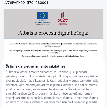
LV76PARX0015704280001
Šī tīmekļa vietne izmanto sīkdatnes
Šī tīmekļa vietne izmanto sīkdatnes, lai uzlabotu jūsu pieredzi,
pārlūkojot vietni. No šīm sīkdatnēm pārlūkprogrammā tiek saglabātas
tikai nepieciešamās sīkdatnes, jo tās ir būtiskas vietnes pamatfunkciju
darbībai. Mēs izmantojam arī trešo pušu sīkdatnes, kas palīdz mums
analizēt un saprast, kā jūs izmantojat šo vietni. Šīs sīkdatnes tiks
saglabātas jūsu pārlūkprogrammā tikai ar jūsu piekrišanu. Jums ir
iespēja arī atteikties no šo sīkdatņu izmantošanas. Tomēr atteikšanās
no dažām no šīm sīkdatnēm var ietekmēt jūsu pārlūkošanas pieredzi.