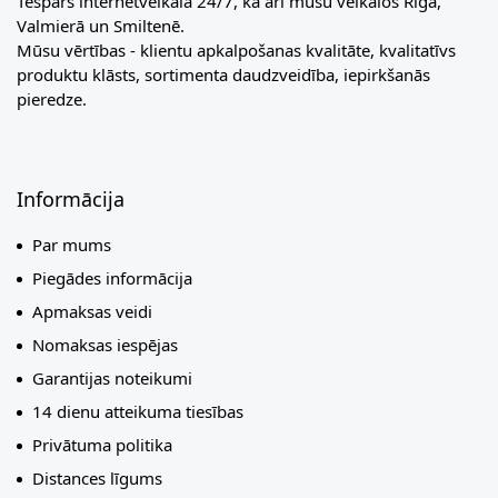
Tespars internetveikalā 24/7, kā arī mūsu veikalos Rīgā,
Valmierā un Smiltenē.
Mūsu vērtības - klientu apkalpošanas kvalitāte, kvalitatīvs
produktu klāsts, sortimenta daudzveidība, iepirkšanās
pieredze.
Informācija
Par mums
Piegādes informācija
Apmaksas veidi
Nomaksas iespējas
Garantijas noteikumi
14 dienu atteikuma tiesības
Privātuma politika
Distances līgums