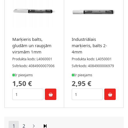
Marķieris balts,
Industriālais
gludām un raupjām
marķieris, balts 2-
virsmām 1mm
4mm
Produkta kods: L4060001
Produkta kods: L4050001
Svītrkods: 4084900007006
Svītrkods: 4084900006979
Ir pieejams
Ir pieejams
1,50 €
2,95 €
1
2
You're currently reading page
Lapa