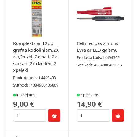
Komplekts ar 12gb
Celtniecības zīmulis
grafīta kodoliņiem.2X
Lyra ar LED gaismu
zili,2x zaļi,2x balti.2x
Produkta kods: L4494302
sarkani.2x dzelteni,2
Svītrkods: 4084900409015
xpelēki
Produkta kods: L4499403
Svītrkods: 4084900406809
Ir pieejams
Ir pieejams
9,00 €
14,90 €