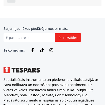
E-pasta adrese
Saņem jaunākos piedāvājumus pirmais:
Pierakstīties
Seko mums:
Specializētais instrumentu un piederumu veikals Latvijā, ar
savu noliktavu un nodrošinot patstāvīgu sortimentu uz
vietas veikalos. Pārstāvam tādus zīmolus kā ToughBuilt,
Mandrex, Sola, Festool, Makita, Cobit Tehnology u.c.
Piedāvāto sortimentu ir iespējams aplūkot un iegādāties