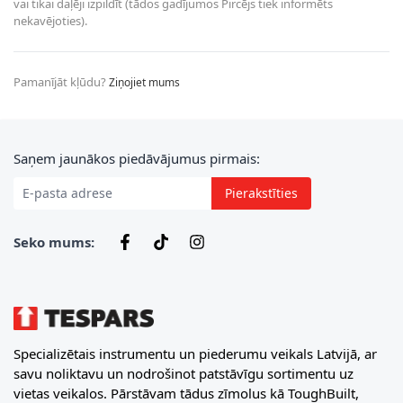
vai tikai daļēji izpildīt (tādos gadījumos Pircējs tiek informēts
nekavējoties).
Pamanījāt kļūdu?
Ziņojiet mums
E-pasta adrese
Saņem jaunākos piedāvājumus pirmais:
Pierakstīties
Seko mums:
Specializētais instrumentu un piederumu veikals Latvijā, ar
savu noliktavu un nodrošinot patstāvīgu sortimentu uz
vietas veikalos. Pārstāvam tādus zīmolus kā ToughBuilt,