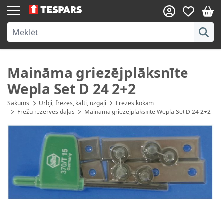
Skip to Content
Maināma griezējplāksnīte
Wepla Set D 24 2+2
Sākums
Urbji, frēzes, kalti, uzgaļi
Frēzes kokam
Frēžu rezerves daļas
Maināma griezējplāksnīte Wepla Set D 24 2+2