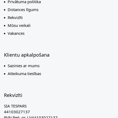
Privātuma politika
Distances līgums
Rekvizīti
Mūsu veikali
Vakances
Klientu apkalpošana
Sazinies ar mums
Atteikuma tiesības
Rekvizīti
SIA TESPARS
44103027137
PVN Reģ. nr. LV44103027137