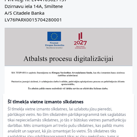
Dzirnavu iela 14A, Smiltene
A/S Citadele Banka
LV76PARX0015704280001
Šī tīmekļa vietne izmanto sīkdatnes
Šī tīmekļa vietne izmanto sīkdatnes, lai uzlabotu jūsu pieredzi,
pārlūkojot vietni. No šīm sīkdatnēm pārlūkprogrammā tiek saglabātas
tikai nepieciešamās sīkdatnes, jo tās ir būtiskas vietnes pamatfunkciju
darbībai. Mēs izmantojam arī trešo pušu sīkdatnes, kas palīdz mums
analizēt un saprast, kā jūs izmantojat šo vietni. Šīs sīkdatnes tiks
saglabātas jūsu pārlūkprogrammā tikai ar jūsu piekrišanu. Jums ir