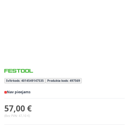
Svītrkods: 4014549147535
Produkta kods: 497569
Nav pieejams
57,00 €
(Bez PVN:
47,10 €
)