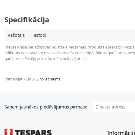
Specifikācija
Ražotājs
Festool
Preces krāsa var atšķirties no attēlā redzamās. Produkta apraksts ir vispā
atlikums noliktavā un e-veikalā var atšķirties, tāpēc šādos gadījumos piegā
gadījumos Pircējs tiek informēts nekavējoties).
Pamanījāt kļūdu?
Ziņojiet mums
E-pasta adrese
Saņem jaunākos piedāvājumus pirmais:
Informācij