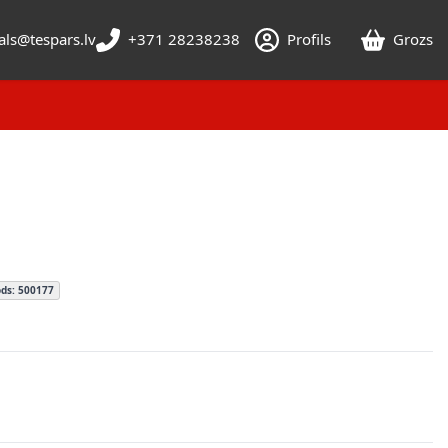
als@tespars.lv
+371 28238238
Profils
Grozs
ds: 500177