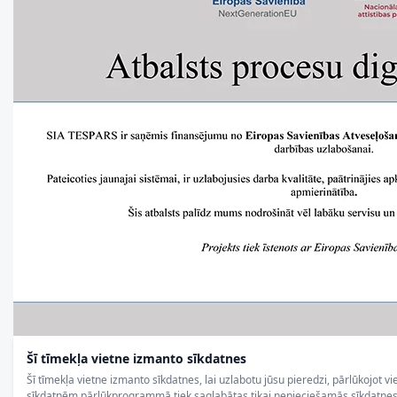
Šī tīmekļa vietne izmanto sīkdatnes
Šī tīmekļa vietne izmanto sīkdatnes, lai uzlabotu jūsu pieredzi, pārlūkojot vi
sīkdatnēm pārlūkprogrammā tiek saglabātas tikai nepieciešamās sīkdatnes, 