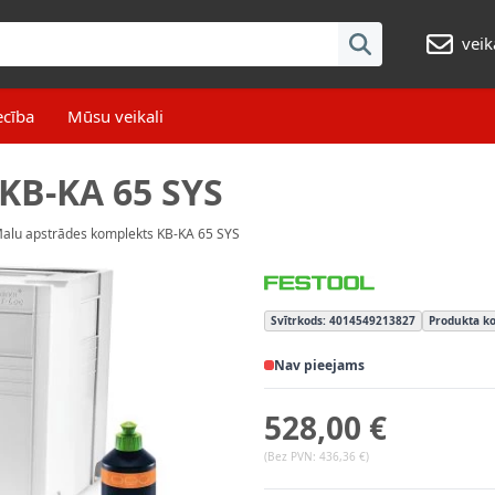
veik
ecība
Mūsu veikali
KB-KA 65 SYS
alu apstrādes komplekts KB-KA 65 SYS
Svītrkods: 4014549213827
Produkta ko
Nav pieejams
528,00 €
(Bez PVN:
436,36 €
)