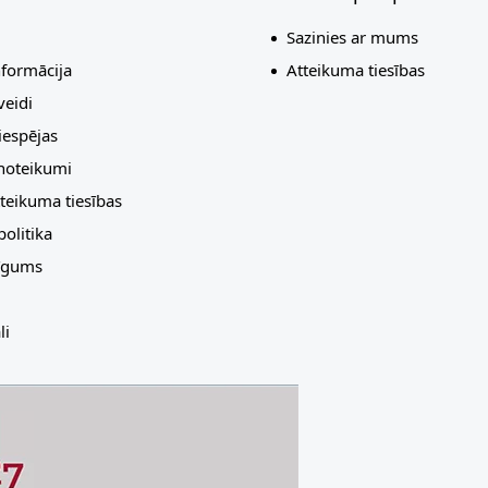
Sazinies ar mums
nformācija
Atteikuma tiesības
eidi
espējas
 noteikumi
teikuma tiesības
olitika
līgums
li