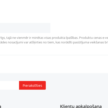
rīgs, tajā ne vienmēr ir minētas visas produkta īpašības. Produktu cenas e-vei
des nosacījumi var atšķirties no tiem, kas norādīti pasūtījuma veikšanas brīdī 
Pierakstīties
a
Klientu apkalpošana