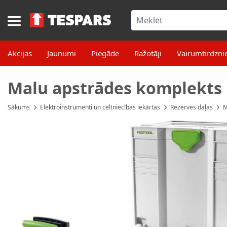
Skip to Content
Akcijas
Jaunumi
Piegāde
Ražotāji
Vairumtirdzni
Malu apstrādes komplekts 
Sākums
Elektroinstrumenti un celtniecības iekārtas
Rezerves daļas
M