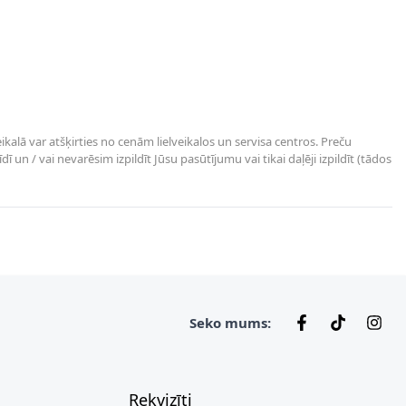
kalā var atšķirties no cenām lielveikalos un servisa centros. Preču
un / vai nevarēsim izpildīt Jūsu pasūtījumu vai tikai daļēji izpildīt (tādos
Seko mums:
Rekvizīti