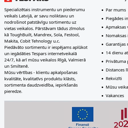
Specializētais instrumentu un piederumu
Par mums
veikals Latvijā, ar savu noliktavu un
Piegādes i
nodrošinot patstāvīgu sortimentu uz
Apmaksas v
vietas veikalos. Pārstāvam tādus zīmolus
kā ToughBuilt, Mandrex, Sola, Festool,
Nomaksas i
Makita, Cobit Tehnology u.c.
Garantijas
Piedāvāto sortimentu ir iespējams aplūkot
14 dienu at
un iegādāties Tespars internetveikalā
24/7, kā arī mūsu veikalos Rīgā, Valmierā
Privātuma p
un Smiltenē.
Distances 
Mūsu vērtības - klientu apkalpošanas
Rekvizīti
kvalitāte, kvalitatīvs produktu klāsts,
sortimenta daudzveidība, iepirkšanās
Mūsu veika
pieredze.
Vakances