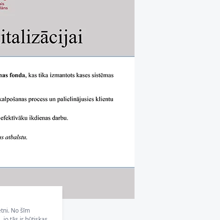
etni. No šīm
jo tās ir būtiskas