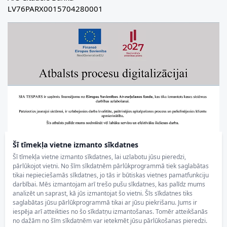
LV76PARX0015704280001
Šī tīmekļa vietne izmanto sīkdatnes
Šī tīmekļa vietne izmanto sīkdatnes, lai uzlabotu jūsu pieredzi,
pārlūkojot vietni. No šīm sīkdatnēm pārlūkprogrammā tiek saglabātas
tikai nepieciešamās sīkdatnes, jo tās ir būtiskas vietnes pamatfunkciju
darbībai. Mēs izmantojam arī trešo pušu sīkdatnes, kas palīdz mums
analizēt un saprast, kā jūs izmantojat šo vietni. Šīs sīkdatnes tiks
saglabātas jūsu pārlūkprogrammā tikai ar jūsu piekrišanu. Jums ir
iespēja arī atteikties no šo sīkdatņu izmantošanas. Tomēr atteikšanās
no dažām no šīm sīkdatnēm var ietekmēt jūsu pārlūkošanas pieredzi.