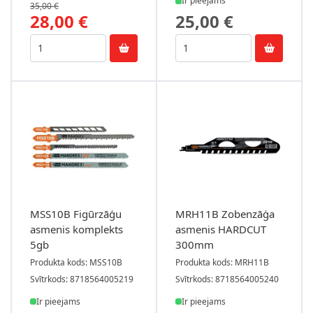
Ir pieejams
35,00 €
28,00 €
25,00 €
MSS10B Figūrzāģu
MRH11B Zobenzāģa
asmenis komplekts
asmenis HARDCUT
5gb
300mm
Produkta kods: MSS10B
Produkta kods: MRH11B
Svītrkods: 8718564005219
Svītrkods: 8718564005240
Ir pieejams
Ir pieejams