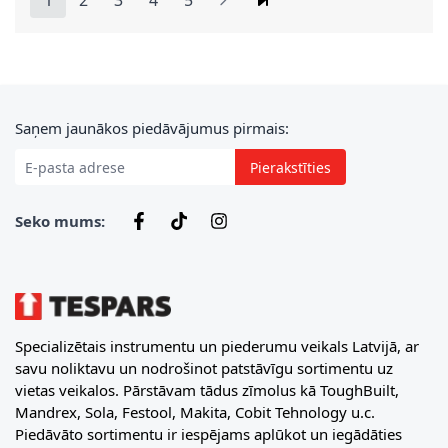
1
2
3
4
5
You're currently reading page
Lapa
Lapa
Lapa
Lapa
E-pasta adrese
Saņem jaunākos piedāvājumus pirmais:
Pierakstīties
Seko mums:
Specializētais instrumentu un piederumu veikals Latvijā, ar
savu noliktavu un nodrošinot patstāvīgu sortimentu uz
vietas veikalos. Pārstāvam tādus zīmolus kā ToughBuilt,
Mandrex, Sola, Festool, Makita, Cobit Tehnology u.c.
Piedāvāto sortimentu ir iespējams aplūkot un iegādāties