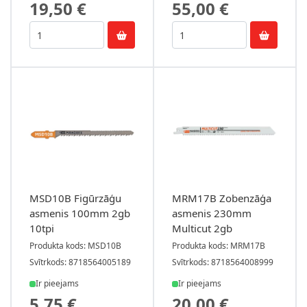
19,50 €
55,00 €
MSD10B Figūrzāģu
MRM17B Zobenzāģa
asmenis 100mm 2gb
asmenis 230mm
10tpi
Multicut 2gb
Produkta kods: MSD10B
Produkta kods: MRM17B
Svītrkods: 8718564005189
Svītrkods: 8718564008999
Ir pieejams
Ir pieejams
5,75 €
20,00 €