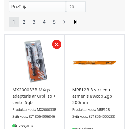
1
2
3
4
5
You're currently reading page
Lapa
Lapa
Lapa
Lapa
MX200033B MXqs
MRF12B 3 virzienu
adapteris ar urbi īso +
asmenis 8%cob 2gb
centri 5gb
200mm
Produkta kods: MX200033B
Produkta kods: MRF12B
Svītrkods: 8718564006346
Svītrkods: 8718564005288
Ir pieejams