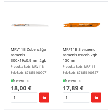
MRV11B Zobenzāģa
MRF11B 3 virzienu
asmenis
asmenis 8%cob 2gb
300x19x0.9mm 2gb
150mm
Produkta kods: MRV11B
Produkta kods: MRF11B
Svītrkods: 8718564009071
Svītrkods: 8718564005271
Ir pieejams
Ir pieejams
18,00 €
17,89 €