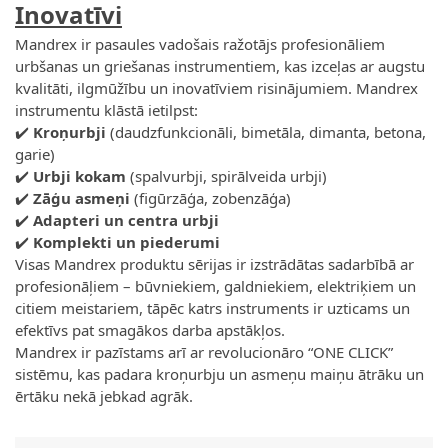
Inovatīvi
Mandrex ir pasaules vadošais ražotājs profesionāliem
urbšanas un griešanas instrumentiem, kas izceļas ar augstu
kvalitāti, ilgmūžību un inovatīviem risinājumiem. Mandrex
instrumentu klāstā ietilpst:
✔️
Kroņurbji
(daudzfunkcionāli, bimetāla, dimanta, betona,
garie)
✔️
Urbji kokam
(spalvurbji, spirālveida urbji)
✔️
Zāģu asmeņi
(figūrzāģa, zobenzāģa)
✔️
Adapteri un centra urbji
✔️
Komplekti un piederumi
Visas Mandrex produktu sērijas ir izstrādātas sadarbībā ar
profesionāļiem – būvniekiem, galdniekiem, elektriķiem un
citiem meistariem, tāpēc katrs instruments ir uzticams un
efektīvs pat smagākos darba apstākļos.
Mandrex ir pazīstams arī ar revolucionāro “ONE CLICK”
sistēmu, kas padara kroņurbju un asmeņu maiņu ātrāku un
ērtāku nekā jebkad agrāk.