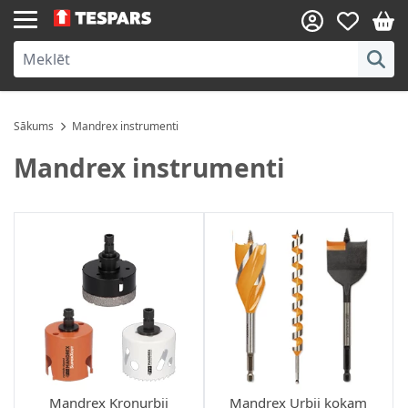
Skip to Content
Sākums
Mandrex instrumenti
Mandrex instrumenti
Mandrex Kroņurbji
Mandrex Urbji kokam