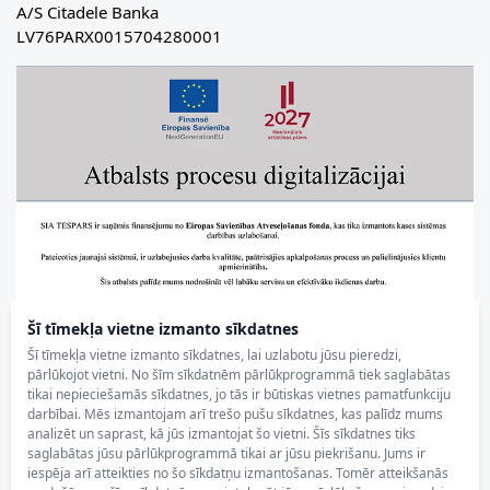
A/S Citadele Banka
LV76PARX0015704280001
Šī tīmekļa vietne izmanto sīkdatnes
Šī tīmekļa vietne izmanto sīkdatnes, lai uzlabotu jūsu pieredzi,
pārlūkojot vietni. No šīm sīkdatnēm pārlūkprogrammā tiek saglabātas
tikai nepieciešamās sīkdatnes, jo tās ir būtiskas vietnes pamatfunkciju
darbībai. Mēs izmantojam arī trešo pušu sīkdatnes, kas palīdz mums
analizēt un saprast, kā jūs izmantojat šo vietni. Šīs sīkdatnes tiks
saglabātas jūsu pārlūkprogrammā tikai ar jūsu piekrišanu. Jums ir
iespēja arī atteikties no šo sīkdatņu izmantošanas. Tomēr atteikšanās