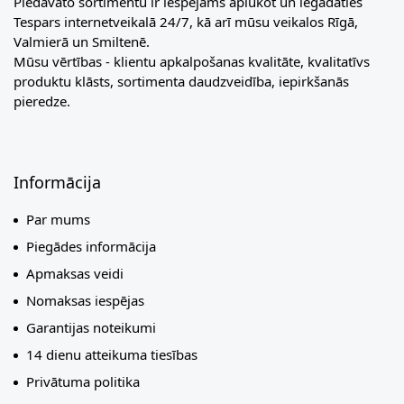
Piedāvāto sortimentu ir iespējams aplūkot un iegādāties
Tespars internetveikalā 24/7, kā arī mūsu veikalos Rīgā,
Valmierā un Smiltenē.
Mūsu vērtības - klientu apkalpošanas kvalitāte, kvalitatīvs
produktu klāsts, sortimenta daudzveidība, iepirkšanās
pieredze.
Informācija
Par mums
Piegādes informācija
Apmaksas veidi
Nomaksas iespējas
Garantijas noteikumi
14 dienu atteikuma tiesības
Privātuma politika