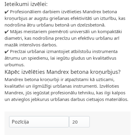
Ieteikumi izvēlei:
✔️ Profesionāliem darbiem izvēlieties Mandrex betona
kroņurbjus ar augstu griešanas efektivitāti un izturību, kas
nodrošina ātru urbšanu betonā un dzelzsbetonā.
✔️ Mājas meistariem piemēroti universāli un kompaktāki
diametri, kas nodrošina precīzu un efektīvu urbšanu arī
mazāk intensīvos darbos.
✔️ Precīzai urbšanai izmantojiet atbilstošu instrumenta
ātrumu un spiedienu, lai iegūtu gludus un kvalitatīvus
urbumus.
Kāpēc izvēlēties Mandrex betona kroņurbjus?
Mandrex betona kroņurbji ir atpazīstami kā uzticami,
kvalitatīvi un ilgmūžīgi urbšanas instrumenti. Izvēloties
Mandrex, jūs iegūstat profesionālu tehniku, kas ilgi kalpos
un atvieglos jebkurus urbšanas darbus cietsajos materiālos.