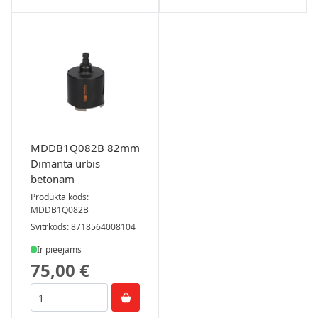
MDDB1Q082B 82mm
Dimanta urbis
betonam
Produkta kods:
MDDB1Q082B
Svītrkods: 8718564008104
Ir pieejams
75,00 €