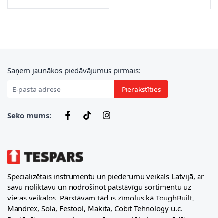
E-pasta adrese
Saņem jaunākos piedāvājumus pirmais:
Pierakstīties
Seko mums:
Specializētais instrumentu un piederumu veikals Latvijā, ar
savu noliktavu un nodrošinot patstāvīgu sortimentu uz
vietas veikalos. Pārstāvam tādus zīmolus kā ToughBuilt,
Mandrex, Sola, Festool, Makita, Cobit Tehnology u.c.