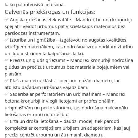
laiku pat intensīvā lietošanā.
Galvenās priekšrogas un funkcijas:
✅ Augsta griešanas efektivitāte – Mandrex betona kroņurbji
spēj ātri veidot urbumus pat viscietākajos materiālos bez
pārslodzes instrumentam.
✅ Izturība un ilgmūžība – izgatavoti no augstas kvalitātes,
izturīgiem materiāliem, kas nodrošina izcilu nodilumizturību
un ilgu instrumenta kalpošanas laiku.
✅ Precīzs un gluds griezums – Mandrex kroņurbji nodrošina
gludus un precīzus urbumus bez materiāla bojājumiem vai
plaisām.
✅ Plašs diametru klāsts – pieejami dažādi diametri, lai
atbilstu dažādām urbšanas vajadzībām.
✅ Saderība ar perforatoriem un urbjmašīnām – Mandrex
betona kroņurbji ir viegli lietojami ar profesionālām
urbjmašīnām un perforatoriem, kas nodrošina maksimālu
lietošanas ērtumu un drošību.
✅ Ērta un droša lietošana – daudzi modeļi tiek pārdoti
komplektā ar centrējošiem urbjiem un adapteriem, kas ļauj
precīzi centrēt urbumu un ātri mainīt diametru.