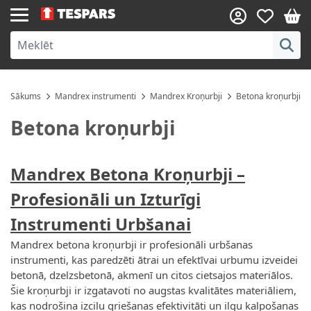
Skip to Content
Sākums
Mandrex instrumenti
Mandrex Kroņurbji
Betona kroņurbji
Betona kroņurbji
Mandrex Betona Kroņurbji
–
Profesionāli un Izturīgi
Instrumenti Urbšanai
Mandrex betona kroņurbji ir profesionāli urbšanas
instrumenti, kas paredzēti ātrai un efektīvai urbumu izveidei
betonā, dzelzsbetonā, akmenī un citos cietsajos materiālos.
Šie kroņurbji ir izgatavoti no augstas kvalitātes materiāliem,
kas nodrošina izcilu griešanas efektivitāti un ilgu kalpošanas