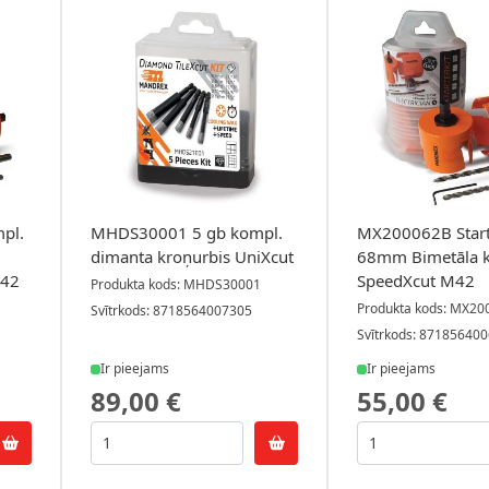
pl.
MHDS30001 5 gb kompl.
MX200062B Start
dimanta kroņurbis UniXcut
68mm Bimetāla k
M42
SpeedXcut M42
Produkta kods: MHDS30001
Produkta kods: MX2
Svītrkods: 8718564007305
Svītrkods: 87185640
Ir pieejams
Ir pieejams
89,00 €
55,00 €