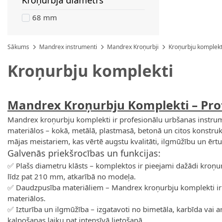
Kroņurbja diametrs
filter
68 mm
Sākums
Mandrex instrumenti
Mandrex Kroņurbji
Kroņurbju komplekt
Kroņurbju komplekti
Mandrex Kroņurbju Komplekti
– Pro
Mandrex kroņurbju komplekti ir profesionālu urbšanas instrum
materiālos – kokā, metālā, plastmasā, betonā un citos konstrukc
mājas meistariem, kas vērtē augstu kvalitāti, ilgmūžību un ērtu
Galvenās priekšrocības un funkcijas:
✅ Plašs diametru klāsts – komplektos ir pieejami dažādi kroņ
līdz pat 210 mm, atkarībā no modeļa.
✅ Daudzpusība materiāliem – Mandrex kroņurbju komplekti ir p
materiālos.
✅ Izturība un ilgmūžība – izgatavoti no bimetāla, karbīda vai ar
kalpošanas laiku pat intensīvā lietošanā.