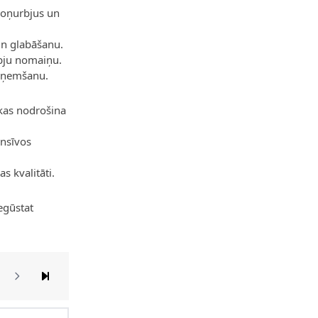
kroņurbjus un
un glabāšanu.
rbju nomaiņu.
noņemšanu.
 kas nodrošina
ensīvos
s kvalitāti.
egūstat
 currently reading page
apa