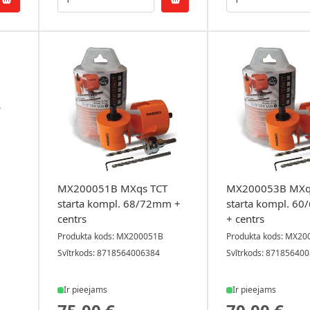
MX200051B MXqs TCT
MX200053B MXq
starta kompl. 68/72mm +
starta kompl. 6
centrs
+ centrs
Produkta kods: MX200051B
Produkta kods: MX2
Svītrkods: 8718564006384
Svītrkods: 87185640
Ir pieejams
Ir pieejams