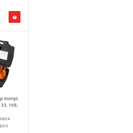
s Kompl.
133, 168,
V1001A
06315