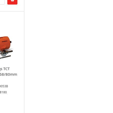
s TCT
0/68/80mm
00053B
08180