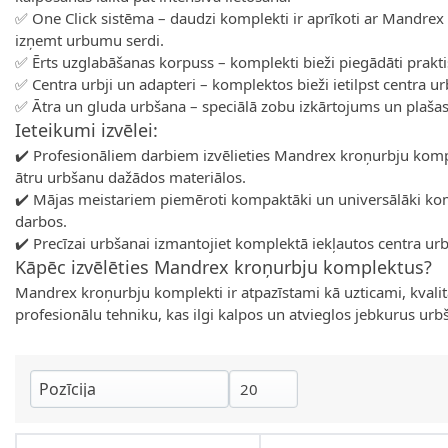
✅ One Click sistēma – daudzi komplekti ir aprīkoti ar Mandrex 
izņemt urbumu serdi.
✅ Ērts uzglabāšanas korpuss – komplekti bieži piegādāti prak
✅ Centra urbji un adapteri – komplektos bieži ietilpst centra u
✅ Ātra un gluda urbšana – speciālā zobu izkārtojums un plaš
Ieteikumi izvēlei:
✔️ Profesionāliem darbiem izvēlieties Mandrex kroņurbju kompl
ātru urbšanu dažādos materiālos.
✔️ Mājas meistariem piemēroti kompaktāki un universālāki kom
darbos.
✔️ Precīzai urbšanai izmantojiet komplektā iekļautos centra ur
Kāpēc izvēlēties Mandrex kroņurbju komplektus?
Mandrex kroņurbju komplekti ir atpazīstami kā uzticami, kvalit
profesionālu tehniku, kas ilgi kalpos un atvieglos jebkurus ur