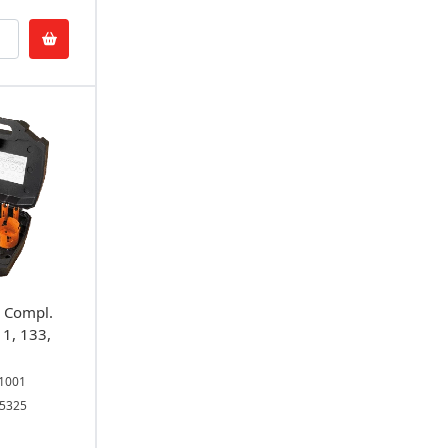
 Compl.
11, 133,
V1001
05325