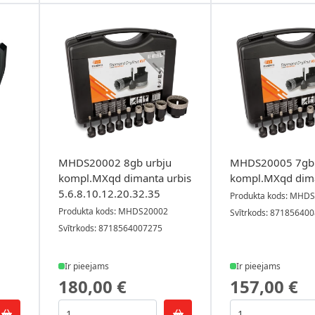
MHDS20002 8gb urbju
MHDS20005 7gb 
kompl.MXqd dimanta urbis
kompl.MXqd dima
5.6.8.10.12.20.32.35
Produkta kods: MHD
Produkta kods: MHDS20002
Svītrkods: 87185640
Svītrkods: 8718564007275
Ir pieejams
Ir pieejams
180,00 €
157,00 €