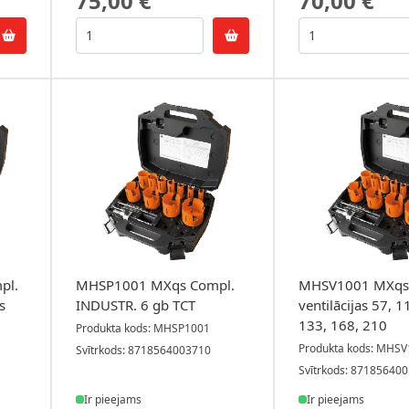
75,00 €
70,00 €
pl.
MHSP1001 MXqs Compl.
MHSV1001 MXqs
s
INDUSTR. 6 gb TCT
ventilācijas 57, 1
133, 168, 210
Produkta kods: MHSP1001
Produkta kods: MHS
Svītrkods: 8718564003710
Svītrkods: 87185640
Ir pieejams
Ir pieejams