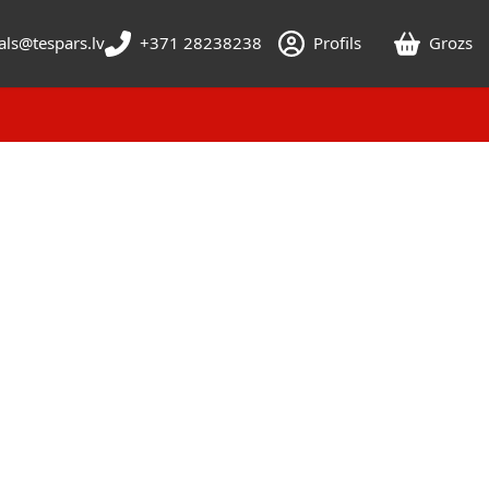
als@tespars.lv
+371 28238238
Profils
Grozs