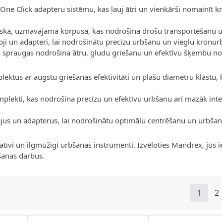
One Click adapteru sistēmu, kas ļauj ātri un vienkārši nomainīt 
tiskā, uzmavājamā korpusā, kas nodrošina drošu transportēšanu 
rbji un adapteri, lai nodrošinātu precīzu urbšanu un vieglu kroņu
as spraugas nodrošina ātru, gludu griešanu un efektīvu šķembu 
ektus ar augstu griešanas efektivitāti un plašu diametru klāstu,
plekti, kas nodrošina precīzu un efektīvu urbšanu arī mazāk int
bjus un adapterus, lai nodrošinātu optimālu centrēšanu un urbšana
atīvi un ilgmūžīgi urbšanas instrumenti. Izvēloties Mandrex, jūs i
bšanas darbus.
1
2
You're
L