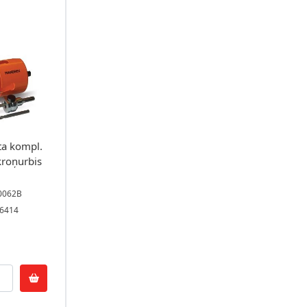
a kompl.
roņurbis
00062B
06414