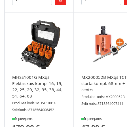
MHSE1001G MXqs
MX200052B MXqs TCT
Elektriskais komp. 16, 19,
starta kompl. 68mm +
22, 25, 29, 32, 35, 38, 44,
centrs
51, 64, 68
Produkta kods: MX200052B
Produkta kods: MHSE1001G
Svītrkods: 8718564007411
Svītrkods: 8718564006452
Ir pieejams
Ir pieejams