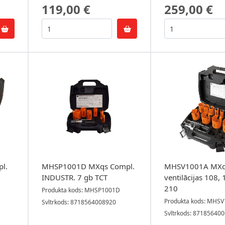
119,00 €
259,00 €
l.
MHSP1001D MXqs Compl.
MHSV1001A MXq
INDUSTR. 7 gb TCT
ventilācijas 108, 
210
Produkta kods: MHSP1001D
Produkta kods: MHS
Svītrkods: 8718564008920
Svītrkods: 87185640