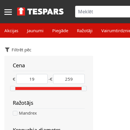
Skip to Content
Akcijas
Jaunumi
Piegāde
Ražotāji
Vairumtirdzni
Filtrēt pēc
Cena
filter
€
-
€
Ražotājs
filter
Mandrex