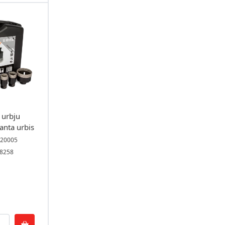
urbju
nta urbis
S20005
08258