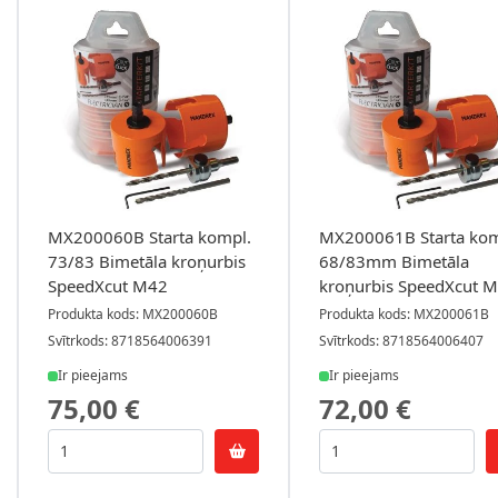
MX200060B Starta kompl.
MX200061B Starta kom
73/83 Bimetāla kroņurbis
68/83mm Bimetāla
SpeedXcut M42
kroņurbis SpeedXcut 
Produkta kods: MX200060B
Produkta kods: MX200061B
Svītrkods: 8718564006391
Svītrkods: 8718564006407
Ir pieejams
Ir pieejams
75,00 €
72,00 €