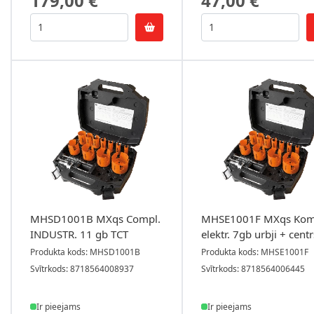
179,00 €
47,00 €
MHSD1001B MXqs Compl.
MHSE1001F MXqs Kom
INDUSTR. 11 gb TCT
elektr. 7gb urbji + centr
Produkta kods: MHSD1001B
Produkta kods: MHSE1001F
Svītrkods: 8718564008937
Svītrkods: 8718564006445
Ir pieejams
Ir pieejams