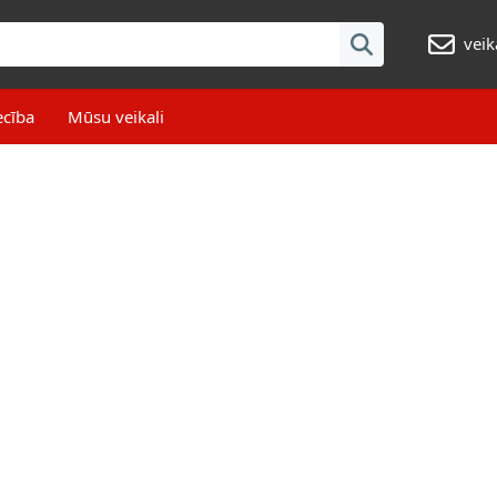
veik
ecība
Mūsu veikali