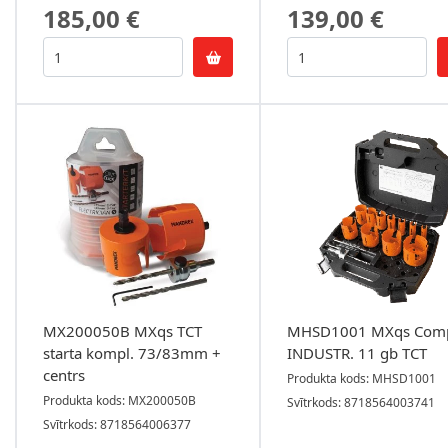
185,00 €
139,00 €
MX200050B MXqs TCT
MHSD1001 MXqs Comp
starta kompl. 73/83mm +
INDUSTR. 11 gb TCT
centrs
Produkta kods: MHSD1001
Produkta kods: MX200050B
Svītrkods: 8718564003741
Svītrkods: 8718564006377