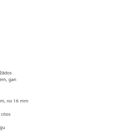
ažādos
iem, gan
ēram, no 16 mm
citos
lgu