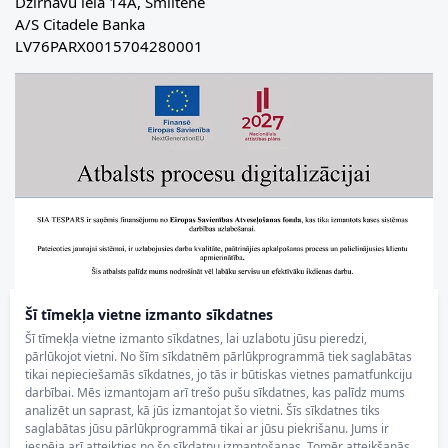
Dzirnavu iela 14A, Smiltene
A/S Citadele Banka
LV76PARX0015704280001
Šī tīmekļa vietne izmanto sīkdatnes
Šī tīmekļa vietne izmanto sīkdatnes, lai uzlabotu jūsu pieredzi,
pārlūkojot vietni. No šīm sīkdatnēm pārlūkprogrammā tiek saglabātas
tikai nepieciešamās sīkdatnes, jo tās ir būtiskas vietnes pamatfunkciju
darbībai. Mēs izmantojam arī trešo pušu sīkdatnes, kas palīdz mums
analizēt un saprast, kā jūs izmantojat šo vietni. Šīs sīkdatnes tiks
saglabātas jūsu pārlūkprogrammā tikai ar jūsu piekrišanu. Jums ir
iespēja arī atteikties no šo sīkdatņu izmantošanas. Tomēr atteikšanās