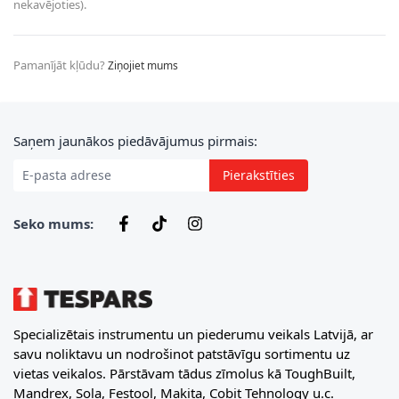
nekavējoties).
Pamanījāt kļūdu?
Ziņojiet mums
E-pasta adrese
Saņem jaunākos piedāvājumus pirmais:
Pierakstīties
Seko mums:
Specializētais instrumentu un piederumu veikals Latvijā, ar
savu noliktavu un nodrošinot patstāvīgu sortimentu uz
vietas veikalos. Pārstāvam tādus zīmolus kā ToughBuilt,
Mandrex, Sola, Festool, Makita, Cobit Tehnology u.c.