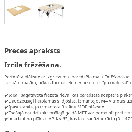
View larger image
View larger image
Preces apraksts
Izcila frēzēšana.
Perforēta plāksne ar izgriezumu, paredzēta malu līmēšanas iek
taisnām malām, brīvas formas elementiem un slīpu malu salīmēš
✔️Ideāli sagatavota frēzēta rieva, kas paredzēta adaptera plāk
✔️Daudzpusīgi lietojamas slīdjoslas, izmantojot M4 vītņotās u
✔️Īpaši stabila, jo izmantota 3 slāņu MDF plāksne
✔️Esošajā daudzfunkcionālajā galdā MFT var nomainīt pret stan
✔️ar adaptera plāksni AP-KA 65, kas ļauj sagāzt iekārtu (0 – 47°