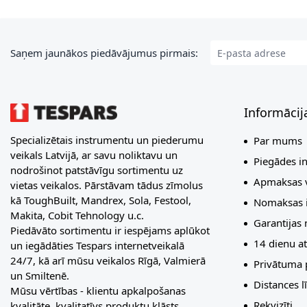
E-pasta adrese
Saņem jaunākos piedāvājumus pirmais:
Informācij
Specializētais instrumentu un piederumu
Par mums
veikals Latvijā, ar savu noliktavu un
Piegādes i
nodrošinot patstāvīgu sortimentu uz
Apmaksas v
vietas veikalos. Pārstāvam tādus zīmolus
kā ToughBuilt, Mandrex, Sola, Festool,
Nomaksas i
Makita, Cobit Tehnology u.c.
Garantijas
Piedāvāto sortimentu ir iespējams aplūkot
14 dienu at
un iegādāties Tespars internetveikalā
24/7, kā arī mūsu veikalos Rīgā, Valmierā
Privātuma p
un Smiltenē.
Distances 
Mūsu vērtības - klientu apkalpošanas
Rekvizīti
kvalitāte, kvalitatīvs produktu klāsts,