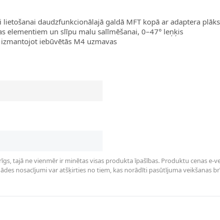
i lietošanai daudzfunkcionālajā galdā MFT kopā ar adaptera plāk
s elementiem un slīpu malu salīmēšanai, 0–47° leņķis
ēt, izmantojot iebūvētās M4 uzmavas
rīgs, tajā ne vienmēr ir minētas visas produkta īpašības. Produktu cenas e-vei
des nosacījumi var atšķirties no tiem, kas norādīti pasūtījuma veikšanas brīdī 