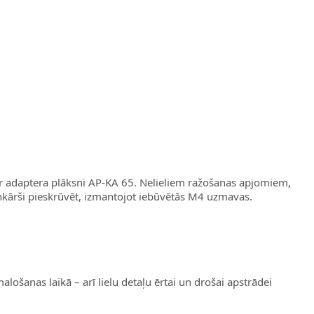
ar adaptera plāksni AP-KA 65. Nelieliem ražošanas apjomiem,
enkārši pieskrūvēt, izmantojot iebūvētās M4 uzmavas.
lošanas laikā – arī lielu detaļu ērtai un drošai apstrādei