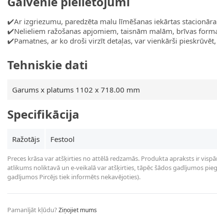
Galvenie pielietojumi
✔️Ar izgriezumu, paredzēta malu līmēšanas iekārtas stacionāra
✔️Nelieliem ražošanas apjomiem, taisnām malām, brīvas forma
✔️Pamatnes, ar ko droši virzīt detaļas, var vienkārši pieskrūv
Tehniskie dati
Garums x platums 1102 x 718.00 mm
Specifikācija
Ražotājs
Festool
Preces krāsa var atšķirties no attēlā redzamās. Produkta apraksts ir vispā
atlikums noliktavā un e-veikalā var atšķirties, tāpēc šādos gadījumos piegā
gadījumos Pircējs tiek informēts nekavējoties).
Pamanījāt kļūdu?
Ziņojiet mums