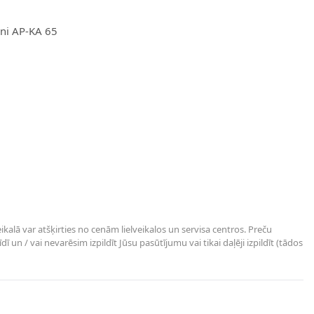
sni AP-KA 65
kalā var atšķirties no cenām lielveikalos un servisa centros. Preču
un / vai nevarēsim izpildīt Jūsu pasūtījumu vai tikai daļēji izpildīt (tādos