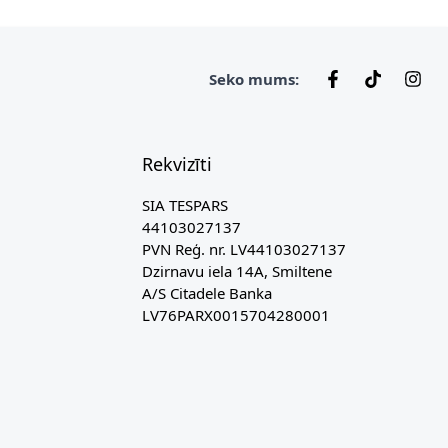
Seko mums:
Rekvizīti
SIA TESPARS
44103027137
PVN Reģ. nr. LV44103027137
Dzirnavu iela 14A, Smiltene
A/S Citadele Banka
LV76PARX0015704280001