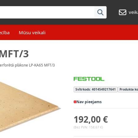
veik
ecība
Mūsu veikali
 MFT/3
erforētā plāksne LP-KA65 MFT/3
Svītrkods: 4014549217641
Produkta ko
Nav pieejams
192,00 €
(Bez PVN:
158,67 €
)