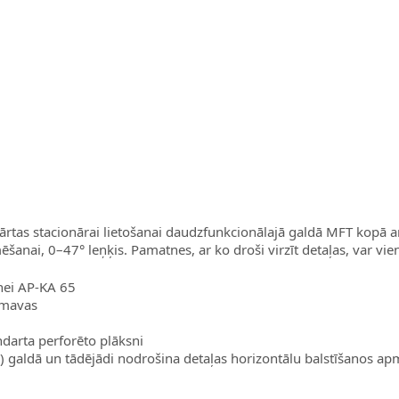
ārtas stacionārai lietošanai daudzfunkcionālajā galdā MFT kopā 
anai, 0–47° leņķis. Pamatnes, ar ko droši virzīt detaļas, var vi
snei AP-KA 65
zmavas
darta perforēto plāksni
) galdā un tādējādi nodrošina detaļas horizontālu balstīšanos apma