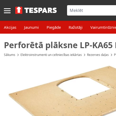
Skip to Content
Akcijas
Jaunumi
Piegāde
Ražotāji
Vairumtirdzni
Perforētā plāksne LP-KA65
Sākums
Elektroinstrumenti un celtniecības iekārtas
Rezerves daļas
P