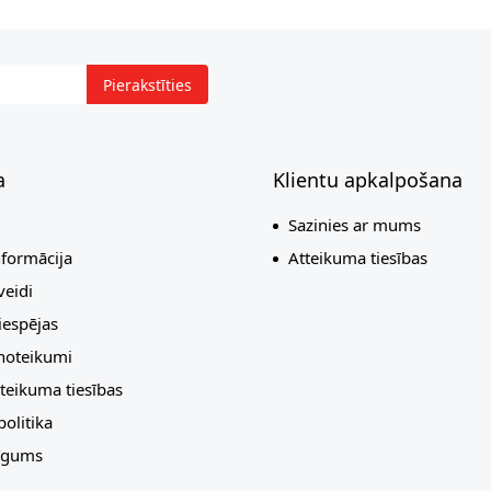
Pierakstīties
a
Klientu apkalpošana
Sazinies ar mums
nformācija
Atteikuma tiesības
eidi
espējas
 noteikumi
teikuma tiesības
olitika
līgums