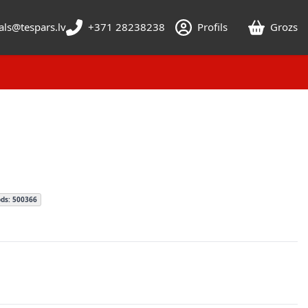
als@tespars.lv
+371 28238238
Profils
Grozs
ds: 500366