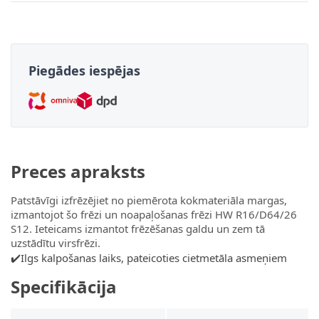
Piegādes iespējas
Preces apraksts
Patstāvīgi izfrēzējiet no piemērota kokmateriāla margas,
izmantojot šo frēzi un noapaļošanas frēzi HW R16/D64/26
S12. Ieteicams izmantot frēzēšanas galdu un zem tā
uzstādītu virsfrēzi.
✔️Ilgs kalpošanas laiks, pateicoties cietmetāla asmeņiem
Specifikācija