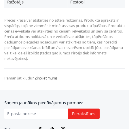
Ražotājs
Festool
Preces krāsa var atšķirties no attēlā redzamās. Produkta apraksts ir
vispārīgs, tajā ne vienmēr ir minētas visas produkta īpašības. Produktu
cenas e-veikalā var atšķirties no cenām lielveikalos un servisa centros.
Preču atlikums noliktavā un e-veikalā var atšķirties, tāpēc šādos
gadījumos piegādes nosacījumi var atšķirties no tiem, kas norādīti
pasūtījuma veikšanas brīdī un / vai nevarēsim izpildīt Jūsu pasūtījumu
vai tikai daļēji izpildīt (tādos gadījumos Pircējs tiek informēts
nekavējoties).
Pamanījāt kļūdu?
Ziņojiet mums
E-pasta adrese
Saņem jaunākos piedāvājumus pirmais:
Pierakstīties