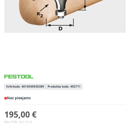
Svītrkods: 4014549036389
Produkta kods: 492711
Nav pieejams
195,00 €
(Bez PVN:
161,15 €
)