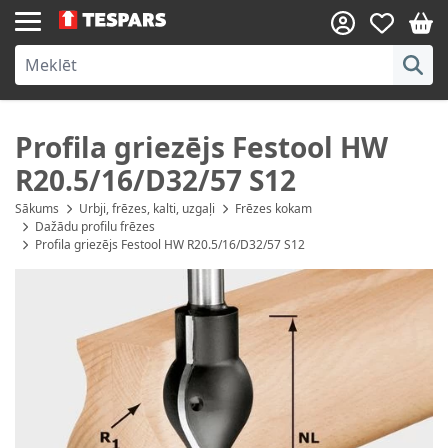
Skip to Content
Profila griezējs Festool HW
R20.5/16/D32/57 S12
Sākums
Urbji, frēzes, kalti, uzgaļi
Frēzes kokam
Dažādu profilu frēzes
Profila griezējs Festool HW R20.5/16/D32/57 S12