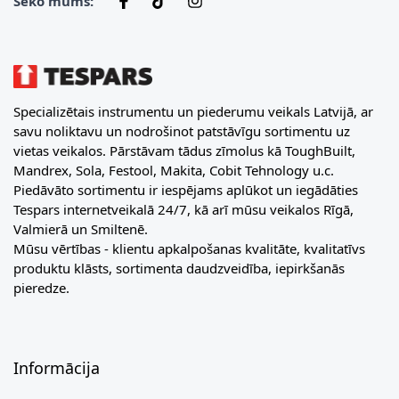
Seko mums:
Specializētais instrumentu un piederumu veikals Latvijā, ar
savu noliktavu un nodrošinot patstāvīgu sortimentu uz
vietas veikalos. Pārstāvam tādus zīmolus kā ToughBuilt,
Mandrex, Sola, Festool, Makita, Cobit Tehnology u.c.
Piedāvāto sortimentu ir iespējams aplūkot un iegādāties
Tespars internetveikalā 24/7, kā arī mūsu veikalos Rīgā,
Valmierā un Smiltenē.
Mūsu vērtības - klientu apkalpošanas kvalitāte, kvalitatīvs
produktu klāsts, sortimenta daudzveidība, iepirkšanās
pieredze.
Informācija