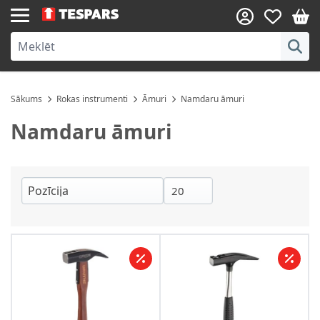
Skip to Content
Sākums
Rokas instrumenti
Āmuri
Namdaru āmuri
Namdaru āmuri