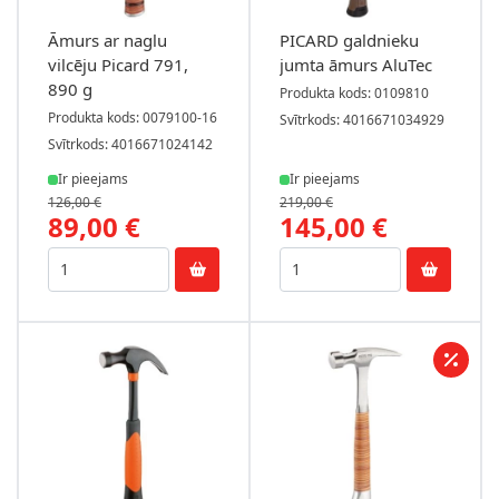
Āmurs ar naglu
PICARD galdnieku
vilcēju Picard 791,
jumta āmurs AluTec
890 g
Produkta kods: 0109810
Produkta kods: 0079100-16
Svītrkods: 4016671034929
Svītrkods: 4016671024142
Ir pieejams
Ir pieejams
126,00 €
219,00 €
89,00 €
145,00 €