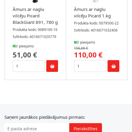
Āmurs ar naglu
Āmurs ar naglu
vilcēju Picard
vilcēju Picard 1.kg
BlackGiant 891, 780 g
Produkta kods: 0079500-22
Produkta kods: 0089100-16
Svītrkods: 4016671032406
Svītrkods: 4016671020779
Ir pieejams
Ir pieejams
156,00 €
51,00 €
110,00 €
E-pasta adrese
Saņem jaunākos piedāvājumus pirmais:
Pierakstīties