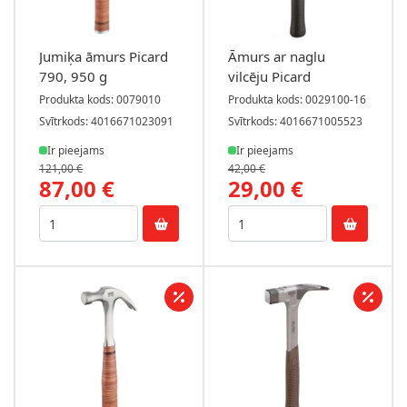
Jumiķa āmurs Picard
Āmurs ar naglu
790, 950 g
vilcēju Picard
Produkta kods: 0079010
Produkta kods: 0029100-16
Svītrkods: 4016671023091
Svītrkods: 4016671005523
Ir pieejams
Ir pieejams
121,00 €
42,00 €
87,00 €
29,00 €