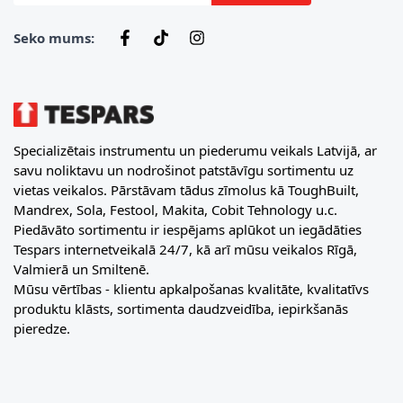
Seko mums:
Specializētais instrumentu un piederumu veikals Latvijā, ar
savu noliktavu un nodrošinot patstāvīgu sortimentu uz
vietas veikalos. Pārstāvam tādus zīmolus kā ToughBuilt,
Mandrex, Sola, Festool, Makita, Cobit Tehnology u.c.
Piedāvāto sortimentu ir iespējams aplūkot un iegādāties
Tespars internetveikalā 24/7, kā arī mūsu veikalos Rīgā,
Valmierā un Smiltenē.
Mūsu vērtības - klientu apkalpošanas kvalitāte, kvalitatīvs
produktu klāsts, sortimenta daudzveidība, iepirkšanās
pieredze.