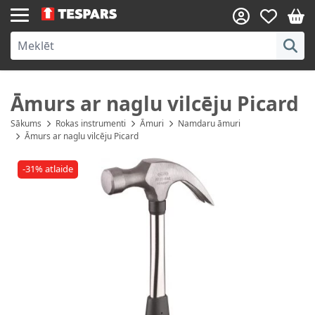
Skip to Content
Āmurs ar naglu vilcēju Picard
Sākums
Rokas instrumenti
Āmuri
Namdaru āmuri
Āmurs ar naglu vilcēju Picard
-31% atlaide