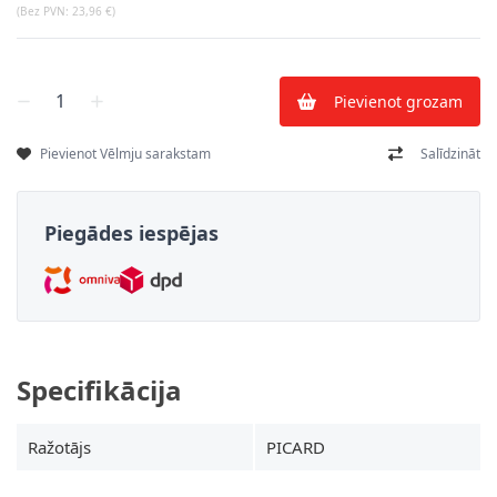
(Bez PVN:
23,96 €
)
Skaits
Pievienot grozam
Pievienot Vēlmju sarakstam
Salīdzināt
Piegādes iespējas
Specifikācija
Ražotājs
PICARD