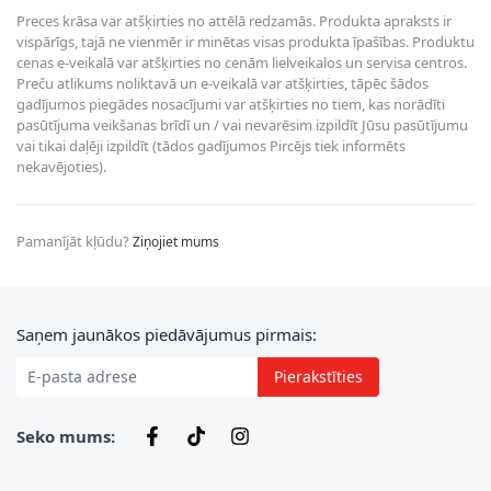
Preces krāsa var atšķirties no attēlā redzamās. Produkta apraksts ir
vispārīgs, tajā ne vienmēr ir minētas visas produkta īpašības. Produktu
cenas e-veikalā var atšķirties no cenām lielveikalos un servisa centros.
Preču atlikums noliktavā un e-veikalā var atšķirties, tāpēc šādos
gadījumos piegādes nosacījumi var atšķirties no tiem, kas norādīti
pasūtījuma veikšanas brīdī un / vai nevarēsim izpildīt Jūsu pasūtījumu
vai tikai daļēji izpildīt (tādos gadījumos Pircējs tiek informēts
nekavējoties).
Pamanījāt kļūdu?
Ziņojiet mums
E-pasta adrese
Saņem jaunākos piedāvājumus pirmais:
Pierakstīties
Seko mums: