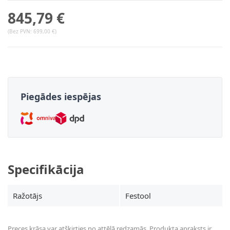
845,79 €
(Bez PVN:
699,00 €
)
Piegādes iespējas
Specifikācija
Ražotājs
Festool
Preces krāsa var atšķirties no attēlā redzamās. Produkta apraksts ir