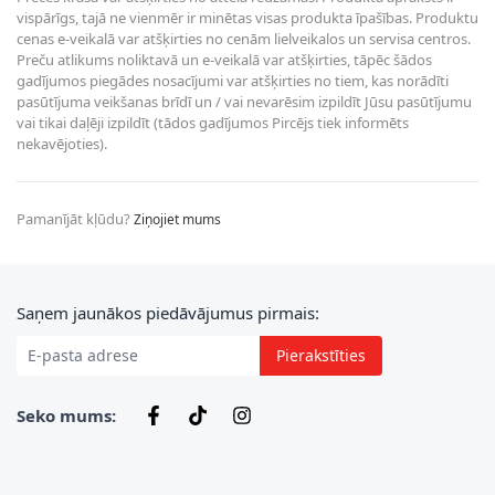
vispārīgs, tajā ne vienmēr ir minētas visas produkta īpašības. Produktu
cenas e-veikalā var atšķirties no cenām lielveikalos un servisa centros.
Preču atlikums noliktavā un e-veikalā var atšķirties, tāpēc šādos
gadījumos piegādes nosacījumi var atšķirties no tiem, kas norādīti
pasūtījuma veikšanas brīdī un / vai nevarēsim izpildīt Jūsu pasūtījumu
vai tikai daļēji izpildīt (tādos gadījumos Pircējs tiek informēts
nekavējoties).
Pamanījāt kļūdu?
Ziņojiet mums
E-pasta adrese
Saņem jaunākos piedāvājumus pirmais:
Pierakstīties
Seko mums: