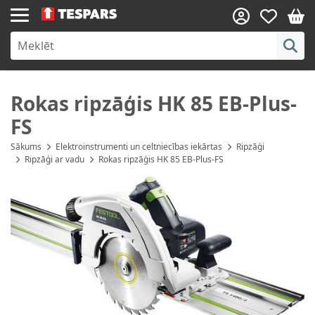
Skip to Content
Rokas ripzāģis HK 85 EB-Plus-
FS
Sākums
Elektroinstrumenti un celtniecības iekārtas
Ripzāģi
Ripzāģi ar vadu
Rokas ripzāģis HK 85 EB-Plus-FS