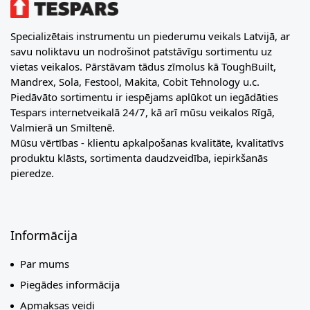
Specializētais instrumentu un piederumu veikals Latvijā, ar
savu noliktavu un nodrošinot patstāvīgu sortimentu uz
vietas veikalos. Pārstāvam tādus zīmolus kā ToughBuilt,
Mandrex, Sola, Festool, Makita, Cobit Tehnology u.c.
Piedāvāto sortimentu ir iespējams aplūkot un iegādāties
Tespars internetveikalā 24/7, kā arī mūsu veikalos Rīgā,
Valmierā un Smiltenē.
Mūsu vērtības - klientu apkalpošanas kvalitāte, kvalitatīvs
produktu klāsts, sortimenta daudzveidība, iepirkšanās
pieredze.
Informācija
Par mums
Piegādes informācija
Apmaksas veidi