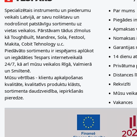
Specializētais instrumentu un piederumu
Par mums
veikals Latvijā, ar savu noliktavu un
Piegādes i
nodrošinot patstāvīgu sortimentu uz
Apmaksas v
vietas veikalos. Pārstāvam tādus zīmolus
kā ToughBuilt, Mandrex, Sola, Festool,
Nomaksas i
Makita, Cobit Tehnology u.c.
Garantijas
Piedāvāto sortimentu ir iespējams aplūkot
14 dienu at
un iegādāties Tespars internetveikalā
24/7, kā arī mūsu veikalos Rīgā, Valmierā
Privātuma p
un Smiltenē.
Distances 
Mūsu vērtības - klientu apkalpošanas
Rekvizīti
kvalitāte, kvalitatīvs produktu klāsts,
sortimenta daudzveidība, iepirkšanās
Mūsu veika
pieredze.
Vakances