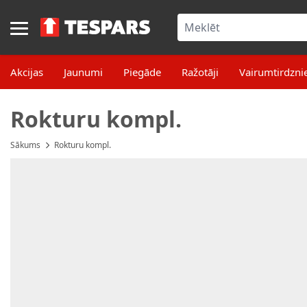
Skip to Content
Akcijas
Jaunumi
Piegāde
Ražotāji
Vairumtirdzni
Rokturu kompl.
Sākums
Rokturu kompl.