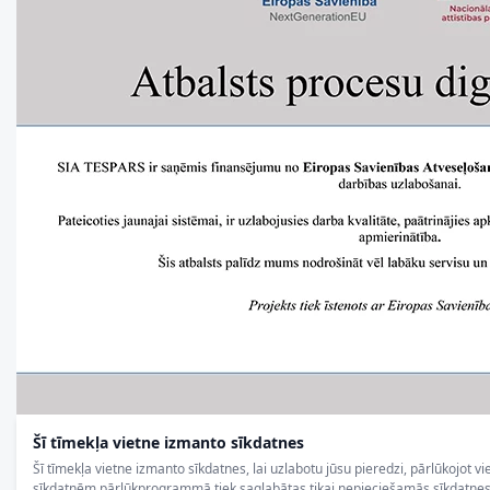
Šī tīmekļa vietne izmanto sīkdatnes
Šī tīmekļa vietne izmanto sīkdatnes, lai uzlabotu jūsu pieredzi, pārlūkojot vi
sīkdatnēm pārlūkprogrammā tiek saglabātas tikai nepieciešamās sīkdatnes, 