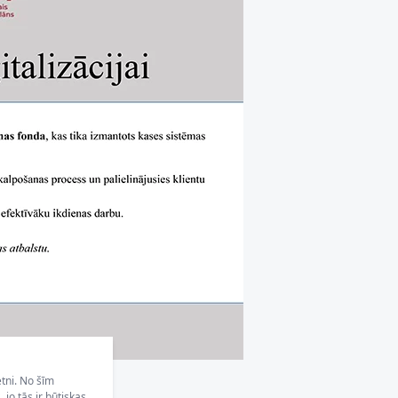
etni. No šīm
jo tās ir būtiskas