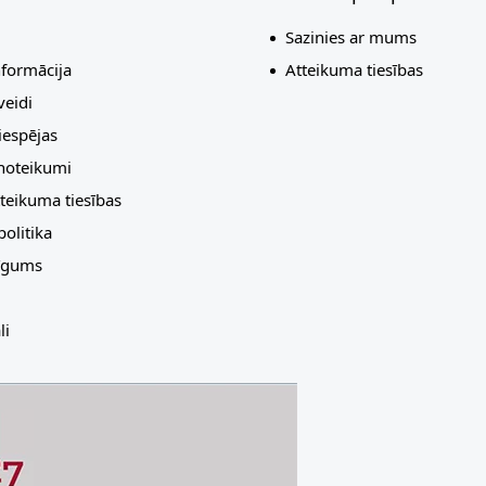
Sazinies ar mums
nformācija
Atteikuma tiesības
eidi
espējas
 noteikumi
teikuma tiesības
olitika
līgums
li