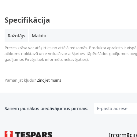
Specifikācija
Ražotājs
Makita
Preces krāsa var atšķirties no attēlā redzamās. Produkta apraksts ir vispā
atlikums noliktavā un e-veikalā var atšķirties, tāpēc šādos gadījumos piegā
gadījumos Pircējs tiek informēts nekavējoties).
Pamanījāt kļūdu?
Ziņojiet mums
E-pasta adrese
Saņem jaunākos piedāvājumus pirmais:
Informācij