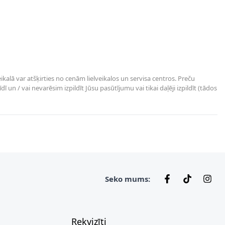
kalā var atšķirties no cenām lielveikalos un servisa centros. Preču
un / vai nevarēsim izpildīt Jūsu pasūtījumu vai tikai daļēji izpildīt (tādos
Seko mums:
Rekvizīti