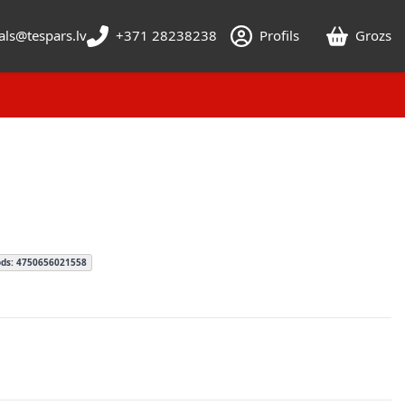
als@tespars.lv
+371 28238238
Profils
Grozs
ods: 4750656021558