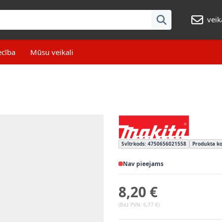
veik
ecība
Mūsu veikali
Svītrkods: 4750656021558
Produkta k
Nav pieejams
8,20 €
(Bez PVN:
6,77 €
)