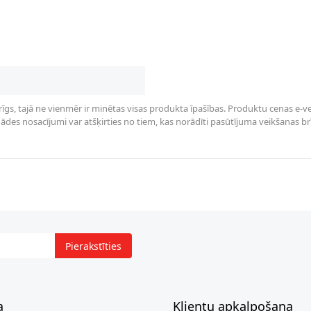
rīgs, tajā ne vienmēr ir minētas visas produkta īpašības. Produktu cenas e-vei
des nosacījumi var atšķirties no tiem, kas norādīti pasūtījuma veikšanas brīdī 
Pierakstīties
a
Klientu apkalpošana