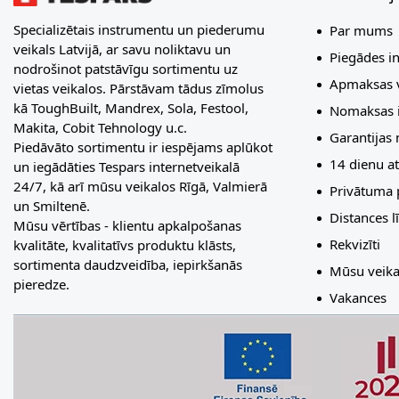
Specializētais instrumentu un piederumu
Par mums
veikals Latvijā, ar savu noliktavu un
Piegādes i
nodrošinot patstāvīgu sortimentu uz
Apmaksas v
vietas veikalos. Pārstāvam tādus zīmolus
kā ToughBuilt, Mandrex, Sola, Festool,
Nomaksas i
Makita, Cobit Tehnology u.c.
Garantijas
Piedāvāto sortimentu ir iespējams aplūkot
14 dienu at
un iegādāties Tespars internetveikalā
24/7, kā arī mūsu veikalos Rīgā, Valmierā
Privātuma p
un Smiltenē.
Distances 
Mūsu vērtības - klientu apkalpošanas
Rekvizīti
kvalitāte, kvalitatīvs produktu klāsts,
sortimenta daudzveidība, iepirkšanās
Mūsu veika
pieredze.
Vakances