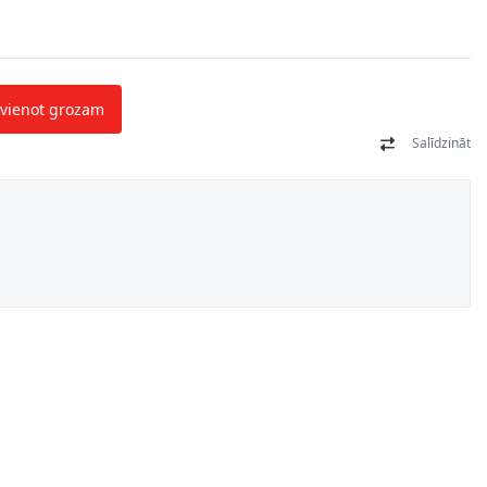
evienot grozam
Salīdzināt