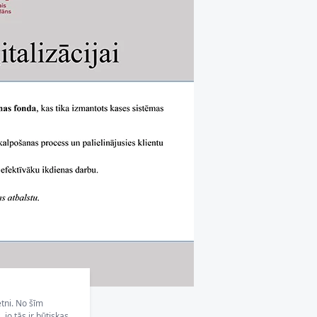
etni. No šīm
jo tās ir būtiskas