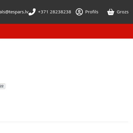
als@tespars.lv
+371 28238238
Profils
Grozs
222