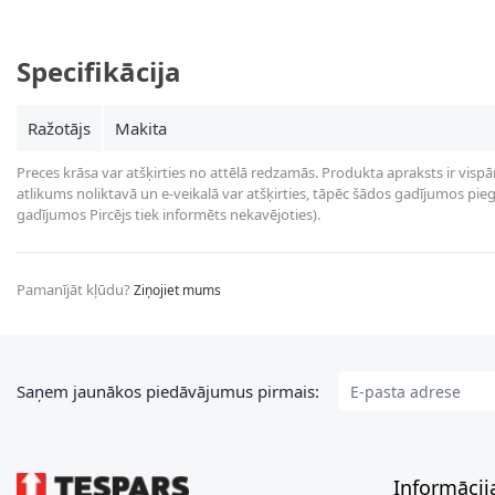
Specifikācija
Ražotājs
Makita
Preces krāsa var atšķirties no attēlā redzamās. Produkta apraksts ir vispā
atlikums noliktavā un e-veikalā var atšķirties, tāpēc šādos gadījumos piegā
gadījumos Pircējs tiek informēts nekavējoties).
Pamanījāt kļūdu?
Ziņojiet mums
E-pasta adrese
Saņem jaunākos piedāvājumus pirmais:
Informācij