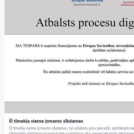
Šī tīmekļa vietne izmanto sīkdatnes
Šī tīmekļa vietne izmanto sīkdatnes, lai uzlabotu jūsu pieredzi, pārlūkojot vi
sīkdatnēm pārlūkprogrammā tiek saglabātas tikai nepieciešamās sīkdatnes, 