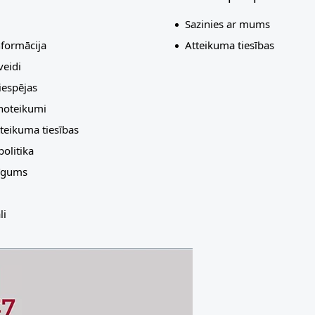
Sazinies ar mums
nformācija
Atteikuma tiesības
eidi
espējas
 noteikumi
teikuma tiesības
olitika
līgums
li