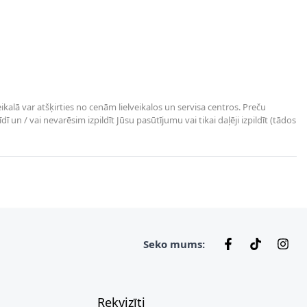
kalā var atšķirties no cenām lielveikalos un servisa centros. Preču
un / vai nevarēsim izpildīt Jūsu pasūtījumu vai tikai daļēji izpildīt (tādos
Seko mums:
Rekvizīti