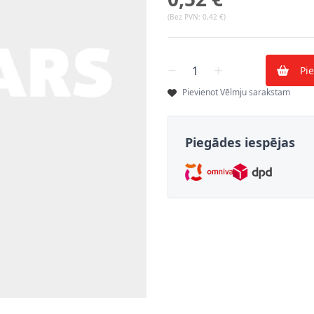
(Bez PVN:
0,42 €
)
Skaits
Pi
Pievienot Vēlmju sarakstam
Piegādes iespējas