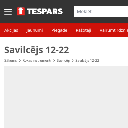
Skip to Content
Akcijas
Jaunumi
Piegāde
Ražotāji
Vairumtirdzni
Savilcējs 12-22
Sākums
Rokas instrumenti
Savilcēji
Savilcējs 12-22