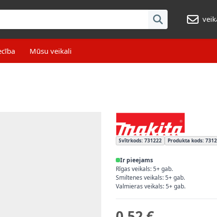
veik
ecība
Mūsu veikali
Svītrkods: 731222
Produkta kods: 731
Ir pieejams
Rīgas veikals: 5+ gab.
Smiltenes veikals: 5+ gab.
Valmieras veikals: 5+ gab.
0,52 €