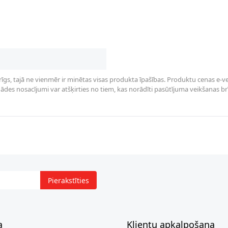
rīgs, tajā ne vienmēr ir minētas visas produkta īpašības. Produktu cenas e-vei
des nosacījumi var atšķirties no tiem, kas norādīti pasūtījuma veikšanas brīdī 
Pierakstīties
a
Klientu apkalpošana