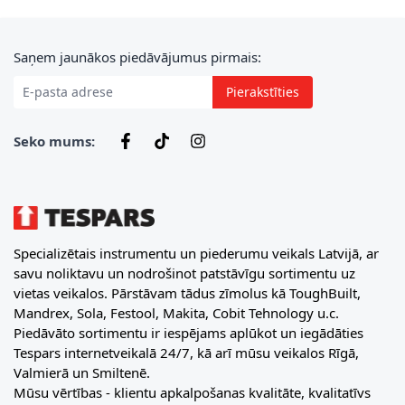
E-pasta adrese
Saņem jaunākos piedāvājumus pirmais:
Pierakstīties
Seko mums:
Specializētais instrumentu un piederumu veikals Latvijā, ar
savu noliktavu un nodrošinot patstāvīgu sortimentu uz
vietas veikalos. Pārstāvam tādus zīmolus kā ToughBuilt,
Mandrex, Sola, Festool, Makita, Cobit Tehnology u.c.
Piedāvāto sortimentu ir iespējams aplūkot un iegādāties
Tespars internetveikalā 24/7, kā arī mūsu veikalos Rīgā,
Valmierā un Smiltenē.
Mūsu vērtības - klientu apkalpošanas kvalitāte, kvalitatīvs