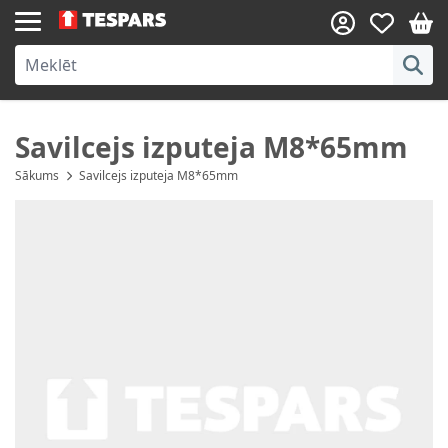
Skip to Content
Savilcejs izputeja M8*65mm
Sākums
Savilcejs izputeja M8*65mm