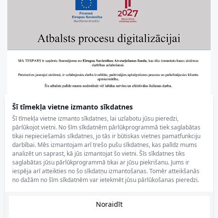
Šī tīmekļa vietne izmanto sīkdatnes
Šī tīmekļa vietne izmanto sīkdatnes, lai uzlabotu jūsu pieredzi,
pārlūkojot vietni. No šīm sīkdatnēm pārlūkprogrammā tiek saglabātas
tikai nepieciešamās sīkdatnes, jo tās ir būtiskas vietnes pamatfunkciju
darbībai. Mēs izmantojam arī trešo pušu sīkdatnes, kas palīdz mums
analizēt un saprast, kā jūs izmantojat šo vietni. Šīs sīkdatnes tiks
saglabātas jūsu pārlūkprogrammā tikai ar jūsu piekrišanu. Jums ir
iespēja arī atteikties no šo sīkdatņu izmantošanas. Tomēr atteikšanās
no dažām no šīm sīkdatnēm var ietekmēt jūsu pārlūkošanas pieredzi.
Noraidīt