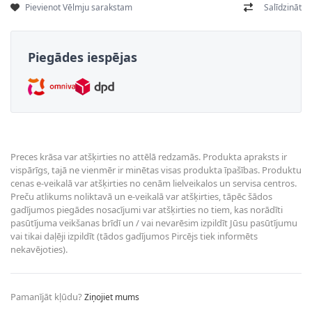
Pievienot Vēlmju sarakstam
Salīdzināt
Piegādes iespējas
Preces krāsa var atšķirties no attēlā redzamās. Produkta apraksts ir
vispārīgs, tajā ne vienmēr ir minētas visas produkta īpašības. Produktu
cenas e-veikalā var atšķirties no cenām lielveikalos un servisa centros.
Preču atlikums noliktavā un e-veikalā var atšķirties, tāpēc šādos
gadījumos piegādes nosacījumi var atšķirties no tiem, kas norādīti
pasūtījuma veikšanas brīdī un / vai nevarēsim izpildīt Jūsu pasūtījumu
vai tikai daļēji izpildīt (tādos gadījumos Pircējs tiek informēts
nekavējoties).
Pamanījāt kļūdu?
Ziņojiet mums