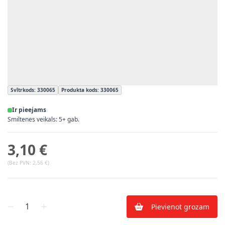
Svītrkods: 330065
Produkta kods: 330065
Ir pieejams
Smiltenes veikals: 5+ gab.
3,10 €
(Bez PVN:
2,56 €
)
Skaits
Pievienot grozam