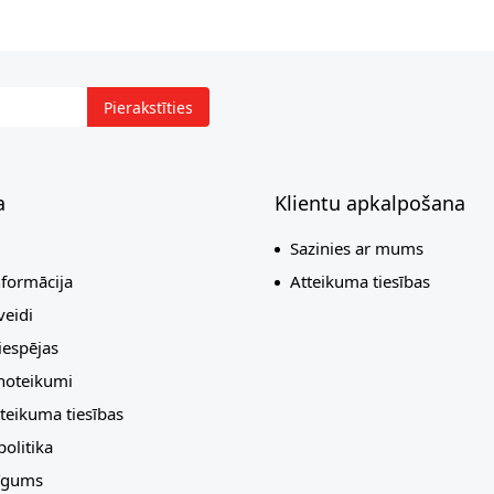
Pierakstīties
a
Klientu apkalpošana
Sazinies ar mums
nformācija
Atteikuma tiesības
eidi
espējas
 noteikumi
teikuma tiesības
olitika
līgums