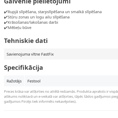
Galvenie pielietojumi
✔️Rupjā slīpēšana, starpslīpēšana un smalkā slīpēšana
✔️Stūru zonas un logu ailu slīpēšana
✔️Krāsošanas/lakošanas darbi
✔️Mēbeļu būve
Tehniskie dati
Savienojuma vītne FastFix
Specifikācija
Ražotājs
Festool
Preces krāsa var atšķirties no attēlā redzamās. Produkta apraksts ir vispā
atlikums noliktavā un e-veikalā var atšķirties, tāpēc šādos gadījumos piegā
gadījumos Pircējs tiek informēts nekavējoties).