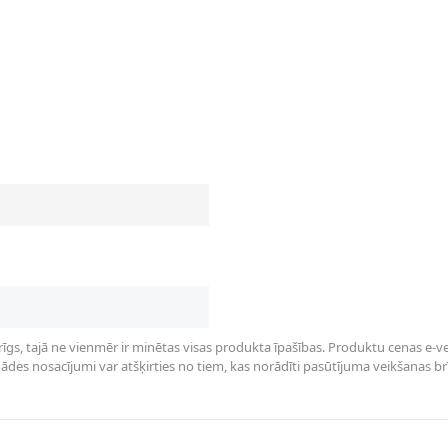
rīgs, tajā ne vienmēr ir minētas visas produkta īpašības. Produktu cenas e-vei
des nosacījumi var atšķirties no tiem, kas norādīti pasūtījuma veikšanas brīdī 