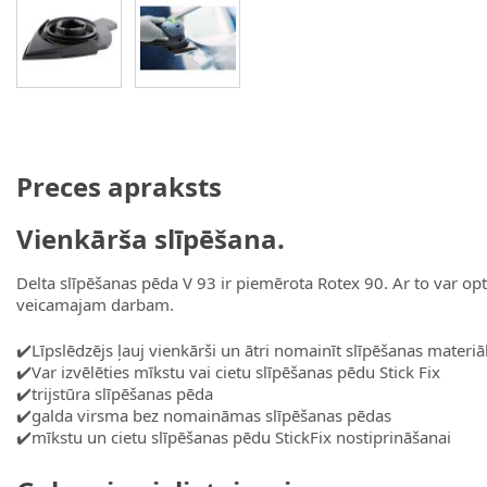
View larger image
View larger image
Preces apraksts
Vienkārša slīpēšana.
Delta slīpēšanas pēda V 93 ir piemērota Rotex 90. Ar to var opti
veicamajam darbam.
✔️Līpslēdzējs ļauj vienkārši un ātri nomainīt slīpēšanas materiā
✔️Var izvēlēties mīkstu vai cietu slīpēšanas pēdu Stick Fix
✔️trijstūra slīpēšanas pēda
✔️galda virsma bez nomaināmas slīpēšanas pēdas
✔️mīkstu un cietu slīpēšanas pēdu StickFix nostiprināšanai