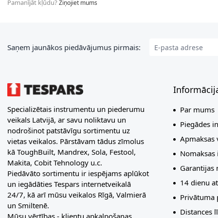
Pamanījāt kļūdu?
Ziņojiet mums
E-pasta adrese
Saņem jaunākos piedāvājumus pirmais:
Informācij
Specializētais instrumentu un piederumu
Par mums
veikals Latvijā, ar savu noliktavu un
Piegādes i
nodrošinot patstāvīgu sortimentu uz
Apmaksas v
vietas veikalos. Pārstāvam tādus zīmolus
kā ToughBuilt, Mandrex, Sola, Festool,
Nomaksas i
Makita, Cobit Tehnology u.c.
Garantijas
Piedāvāto sortimentu ir iespējams aplūkot
14 dienu at
un iegādāties Tespars internetveikalā
24/7, kā arī mūsu veikalos Rīgā, Valmierā
Privātuma p
un Smiltenē.
Distances 
Mūsu vērtības - klientu apkalpošanas