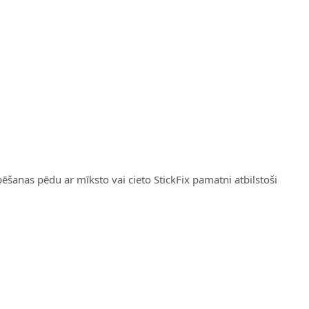
īpēšanas pēdu ar mīksto vai cieto StickFix pamatni atbilstoši