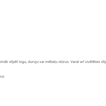
māli slīpēt logu, durvju vai mēbeļu stūrus. Varat arī izvēlēties sl
lus