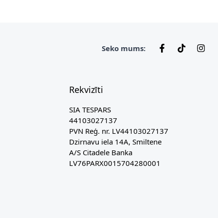
Seko mums:
Rekvizīti
SIA TESPARS
44103027137
PVN Reģ. nr. LV44103027137
Dzirnavu iela 14A, Smiltene
A/S Citadele Banka
LV76PARX0015704280001