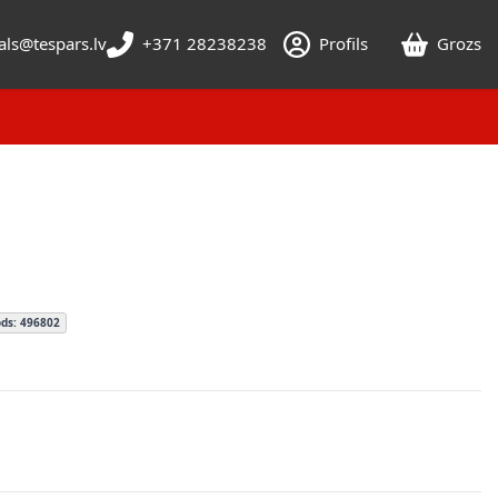
als@tespars.lv
+371 28238238
Profils
Grozs
ds: 496802