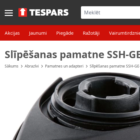
Skip to Content
Akcijas
Jaunumi
Piegāde
Ražotāji
Vairumtirdzni
Slīpēšanas pamatne SSH-G
Sākums
Abrazīvi
Pamatnes un adapteri
Slīpēšanas pamatne SSH-GE