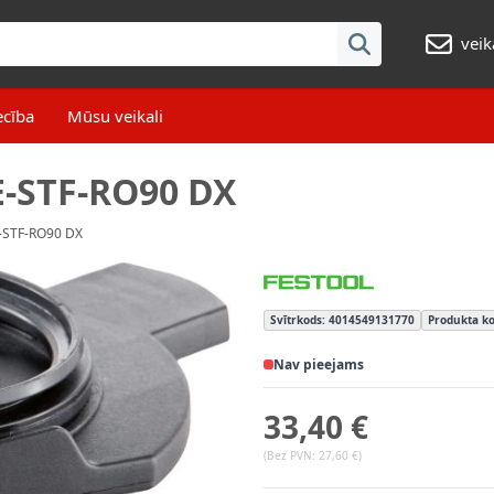
veik
ecība
Mūsu veikali
E-STF-RO90 DX
-STF-RO90 DX
Svītrkods: 4014549131770
Produkta ko
Nav pieejams
33,40 €
(Bez PVN:
27,60 €
)