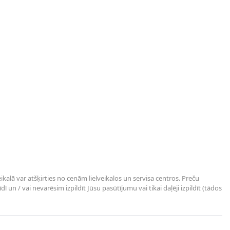
kalā var atšķirties no cenām lielveikalos un servisa centros. Preču
un / vai nevarēsim izpildīt Jūsu pasūtījumu vai tikai daļēji izpildīt (tādos