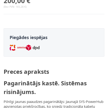
200,00 €
(Bez PVN:
165,28 €
)
Piegādes iespējas
Preces apraksts
Pagarinātājs kastē. Sistēmas
risinājums.
Pilnīgi jaunas paaudzes pagarinātājs: Jaunajā SYS-PowerHub
apvienotas priekšrocības, ko sniedz tradicionāla kabeļu