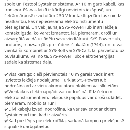
spole un Festool Systainer sistēma. Ar 10 m garo kabeli, kas
transportēšanas laikā ir kārtīgi novietots iekšpusē, un
četrām ārpusē izvietotām 230 V kontaktligzdām tas sniedz
neatkarību, kas nepieciešama elektroinstrumentu
pieslēgšanai. Un vēl: jaunajā SYS-PowerHub ir arī iekšējā
kontaktligzda, ko varat izmantot, lai, piemēram, droši un
aizsargātā veidā uzlādētu savu viedtālruni. SYS-PowerHub,
protams, ir aizsargāts pret ūdens šļakatām (IP44), un to var
vienkārši kombinēt ar SYS-Roll vai SYS-Cart, lai pārvietotu uz
būvlaukumu vai no tā. SYS-PowerHub: elektroenerģijas
sadale kā sistēmas daļa.
✔️Viss kārtīgs: cieši pievienotais 10 m garais vads ir ērti
izvietots iekšējā nodalījumā. Turklāt SYS-PowerHub
nodrošina arī ar vietu akumulatoru blokiem vai sīklietām
✔️Vienlaikus elektroapgādi var nodrošināt līdz četriem
elektroinstrumentiem. Iekšpusē papildus var droši uzlādēt,
piemēram, mobilo tālruni
✔️Divi kabeļu izvadi nodrošina, ka var savienot ar citiem
Systainer arī tad, kad ir aizvērts
✔️Kad pieslēgts pie elektrotīkla, sarkanā lampiņa priekšpusē
signalizē darbgatavību