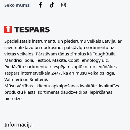
Seko mums:
Specializētais instrumentu un piederumu veikals Latvijā, ar
savu noliktavu un nodrošinot patstāvīgu sortimentu uz
vietas veikalos. Pārstāvam tādus zīmolus kā ToughBuilt,
Mandrex, Sola, Festool, Makita, Cobit Tehnology u.c.
Piedāvāto sortimentu ir iespējams aplūkot un iegādāties
Tespars internetveikalā 24/7, kā arī mūsu veikalos Rīgā,
Valmierā un Smiltenē.
Mūsu vērtības - klientu apkalpošanas kvalitāte, kvalitatīvs
produktu klāsts, sortimenta daudzveidība, iepirkšanās
pieredze.
Informācija