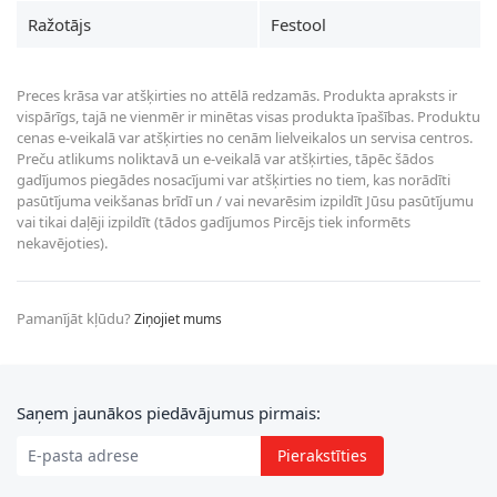
Ražotājs
Festool
Preces krāsa var atšķirties no attēlā redzamās. Produkta apraksts ir
vispārīgs, tajā ne vienmēr ir minētas visas produkta īpašības. Produktu
cenas e-veikalā var atšķirties no cenām lielveikalos un servisa centros.
Preču atlikums noliktavā un e-veikalā var atšķirties, tāpēc šādos
gadījumos piegādes nosacījumi var atšķirties no tiem, kas norādīti
pasūtījuma veikšanas brīdī un / vai nevarēsim izpildīt Jūsu pasūtījumu
vai tikai daļēji izpildīt (tādos gadījumos Pircējs tiek informēts
nekavējoties).
Pamanījāt kļūdu?
Ziņojiet mums
E-pasta adrese
Saņem jaunākos piedāvājumus pirmais:
Pierakstīties