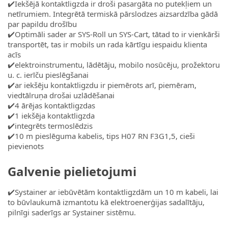
✔️Iekšējā kontaktligzda ir droši pasargāta no putekļiem un
netīrumiem. Integrētā termiskā pārslodzes aizsardzība gādā
par papildu drošību
✔️Optimāli sader ar SYS-Roll un SYS-Cart, tātad to ir vienkārši
transportēt, tas ir mobils un rada kārtīgu iespaidu klienta
acīs
✔️elektroinstrumentu, lādētāju, mobilo nosūcēju, prožektoru
u. c. ierīču pieslēgšanai
✔️ar iekšēju kontaktligzdu ir piemērots arī, piemēram,
viedtālruņa drošai uzlādēšanai
✔️4 ārējas kontaktligzdas
✔️1 iekšēja kontaktligzda
✔️integrēts termoslēdzis
✔️10 m pieslēguma kabelis, tips H07 RN F3G1,5, cieši
pievienots
Galvenie pielietojumi
✔️Systainer ar iebūvētām kontaktligzdām un 10 m kabeli, lai
to būvlaukumā izmantotu kā elektroenerģijas sadalītāju,
pilnīgi saderīgs ar Systainer sistēmu.