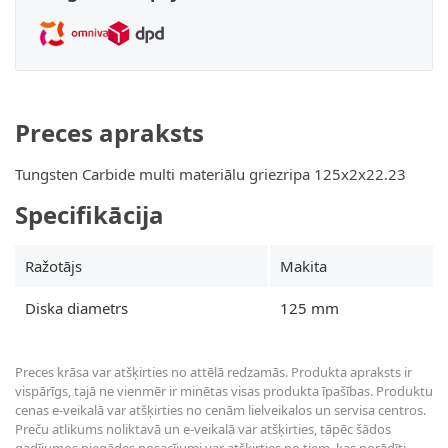
Preces apraksts
Tungsten Carbide multi materiālu griezripa 125x2x22.23
Specifikācija
Ražotājs
Makita
Diska diametrs
125 mm
Preces krāsa var atšķirties no attēlā redzamās. Produkta apraksts ir
vispārīgs, tajā ne vienmēr ir minētas visas produkta īpašības. Produktu
cenas e-veikalā var atšķirties no cenām lielveikalos un servisa centros.
Preču atlikums noliktavā un e-veikalā var atšķirties, tāpēc šādos
gadījumos piegādes nosacījumi var atšķirties no tiem, kas norādīti