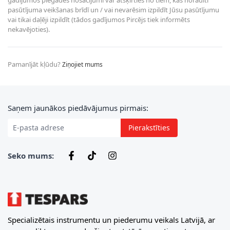
pasūtījuma veikšanas brīdī un / vai nevarēsim izpildīt Jūsu pasūtījumu
vai tikai daļēji izpildīt (tādos gadījumos Pircējs tiek informēts
nekavējoties).
Pamanījāt kļūdu?
Ziņojiet mums
E-pasta adrese
Saņem jaunākos piedāvājumus pirmais:
Pierakstīties
Seko mums:
Specializētais instrumentu un piederumu veikals Latvijā, ar