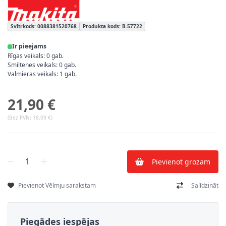
Svītrkods: 0088381520768
Produkta kods: B-57722
Ir pieejams
Rīgas veikals: 0 gab.
Smiltenes veikals: 0 gab.
Valmieras veikals: 1 gab.
21,90 €
(Bez PVN:
18,09 €
)
Skaits
Pievienot grozam
Pievienot Vēlmju sarakstam
Salīdzināt
Piegādes iespējas