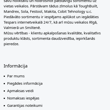
savu noliktavu un nodrošinot patstāvīgu sortimentu uz
vietas veikalos. Pārstāvam tādus zīmolus kā ToughBuilt,
Mandrex, Sola, Festool, Makita, Cobit Tehnology u.c.
Piedāvāto sortimentu ir iespējams aplūkot un iegādāties
Tespars internetveikalā 24/7, kā arī mūsu veikalos Rīgā,
Valmierā un Smiltenē.
Mūsu vērtības - klientu apkalpošanas kvalitāte, kvalitatīvs
produktu klāsts, sortimenta daudzveidība, iepirkšanās
pieredze.
Informācija
Par mums
Piegādes informācija
Apmaksas veidi
Nomaksas iespējas
Garantijas noteikumi