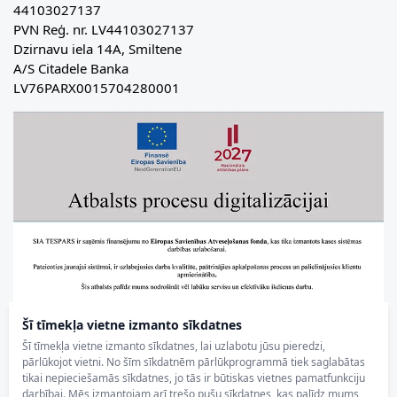
44103027137
PVN Reģ. nr. LV44103027137
Dzirnavu iela 14A, Smiltene
A/S Citadele Banka
LV76PARX0015704280001
Šī tīmekļa vietne izmanto sīkdatnes
Šī tīmekļa vietne izmanto sīkdatnes, lai uzlabotu jūsu pieredzi,
pārlūkojot vietni. No šīm sīkdatnēm pārlūkprogrammā tiek saglabātas
tikai nepieciešamās sīkdatnes, jo tās ir būtiskas vietnes pamatfunkciju
darbībai. Mēs izmantojam arī trešo pušu sīkdatnes, kas palīdz mums