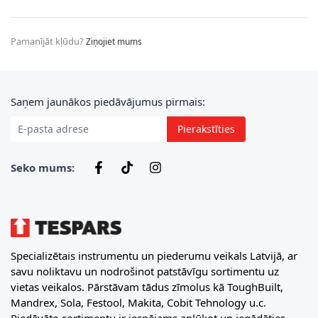
Pamanījāt kļūdu?
Ziņojiet mums
E-pasta adrese
Saņem jaunākos piedāvājumus pirmais:
Pierakstīties
Seko mums:
Specializētais instrumentu un piederumu veikals Latvijā, ar
savu noliktavu un nodrošinot patstāvīgu sortimentu uz
vietas veikalos. Pārstāvam tādus zīmolus kā ToughBuilt,
Mandrex, Sola, Festool, Makita, Cobit Tehnology u.c.