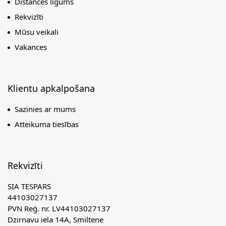
Distances līgums
Rekvizīti
Mūsu veikali
Vakances
Klientu apkalpošana
Sazinies ar mums
Atteikuma tiesības
Rekvizīti
SIA TESPARS
44103027137
PVN Reģ. nr. LV44103027137
Dzirnavu iela 14A, Smiltene