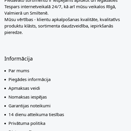
Piedāvāto sortimentu ir iespējams aplūkot un iegādāties
Tespars internetveikalā 24/7, kā arī mūsu veikalos Rīgā,
Valmierā un Smiltenē.
Mūsu vērtības - klientu apkalpošanas kvalitāte, kvalitatīvs
produktu klāsts, sortimenta daudzveidība, iepirkšanās
pieredze.
Informācija
Par mums
Piegādes informācija
Apmaksas veidi
Nomaksas iespējas
Garantijas noteikumi
14 dienu atteikuma tiesības
Privātuma politika