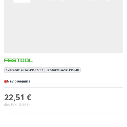
Svītrkods: 4014549107737
Produkta kods: 495940
Nav pieejams
22,51 €
(Bez PVN:
18,60 €
)