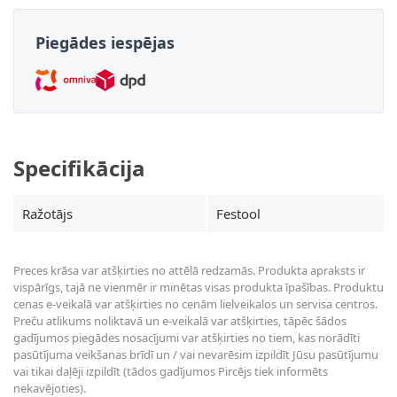
Piegādes iespējas
Specifikācija
Ražotājs
Festool
Preces krāsa var atšķirties no attēlā redzamās. Produkta apraksts ir
vispārīgs, tajā ne vienmēr ir minētas visas produkta īpašības. Produktu
cenas e-veikalā var atšķirties no cenām lielveikalos un servisa centros.
Preču atlikums noliktavā un e-veikalā var atšķirties, tāpēc šādos
gadījumos piegādes nosacījumi var atšķirties no tiem, kas norādīti
pasūtījuma veikšanas brīdī un / vai nevarēsim izpildīt Jūsu pasūtījumu
vai tikai daļēji izpildīt (tādos gadījumos Pircējs tiek informēts
nekavējoties).