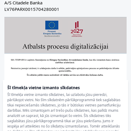
A/S Citadele Banka
LV76PARX0015704280001
Šī tīmekļa vietne izmanto sīkdatnes
Šī tīmekļa vietne izmanto sīkdatnes, lai uzlabotu jūsu pieredzi,
pārlūkojot vietni. No šīm sīkdatnēm pārlūkprogrammā tiek saglabātas
tikai nepieciešamās sīkdatnes, jo tās ir būtiskas vietnes pamatfunkciju
darbībai. Mēs izmantojam arī trešo pušu sīkdatnes, kas palīdz mums
analizēt un saprast, kā jūs izmantojat šo vietni. Šīs sīkdatnes tiks
saglabātas jūsu pārlūkprogrammā tikai ar jūsu piekrišanu. Jums ir
iespēja arī atteikties no šo sīkdatņu izmantošanas. Tomēr atteikšanās