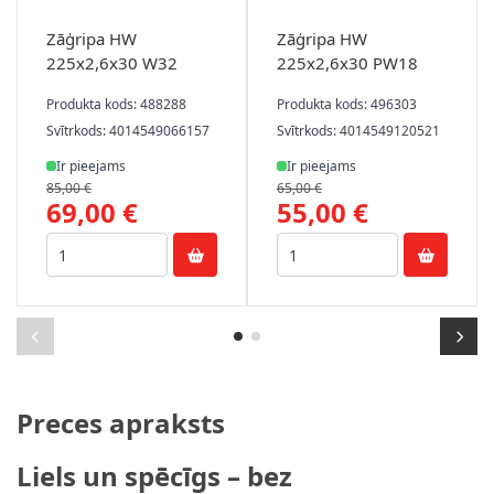
Zāģripa HW
Zāģripa HW
225x2,6x30 W32
225x2,6x30 PW18
Produkta kods: 488288
Produkta kods: 496303
Svītrkods: 4014549066157
Svītrkods: 4014549120521
Ir pieejams
Ir pieejams
85,00 €
65,00 €
69,00 €
55,00 €
Preces apraksts
Liels un spēcīgs – bez