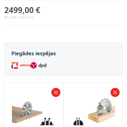
2499,00 €
(Bez PVN:
2 065,28 €
)
Piegādes iespējas