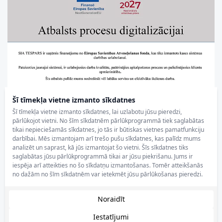
Šī tīmekļa vietne izmanto sīkdatnes
Šī tīmekļa vietne izmanto sīkdatnes, lai uzlabotu jūsu pieredzi,
pārlūkojot vietni. No šīm sīkdatnēm pārlūkprogrammā tiek saglabātas
tikai nepieciešamās sīkdatnes, jo tās ir būtiskas vietnes pamatfunkciju
darbībai. Mēs izmantojam arī trešo pušu sīkdatnes, kas palīdz mums
analizēt un saprast, kā jūs izmantojat šo vietni. Šīs sīkdatnes tiks
saglabātas jūsu pārlūkprogrammā tikai ar jūsu piekrišanu. Jums ir
iespēja arī atteikties no šo sīkdatņu izmantošanas. Tomēr atteikšanās
no dažām no šīm sīkdatnēm var ietekmēt jūsu pārlūkošanas pieredzi.
Noraidīt
Iestatījumi