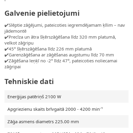
Galvenie pielietojumi
✔️Slēptie zāģējumi, pateicoties iegremdējamam ķīlim – nav
jādemontē
✔️Precīza un ātra šķērszāģēšana līdz 320 mm platumā,
velkot zāģripu
✔️45° šķērszāģēšana līdz 226 mm platumā
✔️Garenzāģēšana ar zāģēšanas augstumu līdz 70 mm
✔️Zāģēšana leņķī no -2° līdz 47°, pateicoties noliecamai
zāģripai
Tehniskie dati
Enerģijas patēriņš 2100 W
Apgriezienu skaits brīvgaitā 2000 - 4200 min⁻¹
Zāģa asmens diametrs 225.00 mm