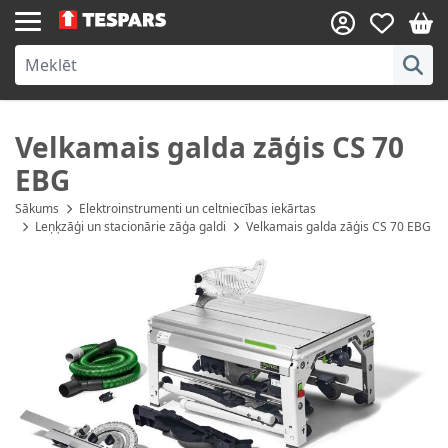
Skip to Content
Velkamais galda zāģis CS 70
EBG
Sākums
Elektroinstrumenti un celtniecības iekārtas
Leņķzāģi un stacionārie zāģa galdi
Velkamais galda zāģis CS 70 EBG