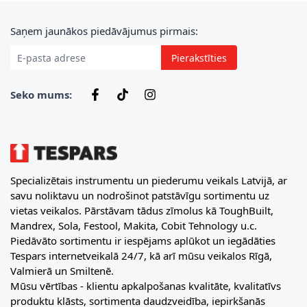
E-pasta adrese
Saņem jaunākos piedāvājumus pirmais:
Pierakstīties
Seko mums:
Specializētais instrumentu un piederumu veikals Latvijā, ar
savu noliktavu un nodrošinot patstāvīgu sortimentu uz
vietas veikalos. Pārstāvam tādus zīmolus kā ToughBuilt,
Mandrex, Sola, Festool, Makita, Cobit Tehnology u.c.
Piedāvāto sortimentu ir iespējams aplūkot un iegādāties
Tespars internetveikalā 24/7, kā arī mūsu veikalos Rīgā,
Valmierā un Smiltenē.
Mūsu vērtības - klientu apkalpošanas kvalitāte, kvalitatīvs
produktu klāsts, sortimenta daudzveidība, iepirkšanās