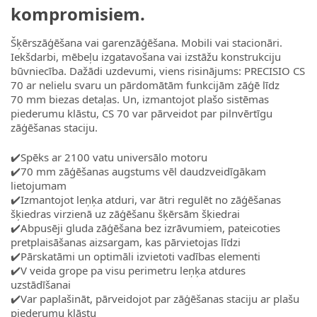
kompromisiem.
Šķērszāģēšana vai garenzāģēšana. Mobili vai stacionāri.
Iekšdarbi, mēbeļu izgatavošana vai izstāžu konstrukciju
būvniecība. Dažādi uzdevumi, viens risinājums: PRECISIO CS
70 ar nelielu svaru un pārdomātām funkcijām zāģē līdz
70 mm biezas detaļas. Un, izmantojot plašo sistēmas
piederumu klāstu, CS 70 var pārveidot par pilnvērtīgu
zāģēšanas staciju.
✔️Spēks ar 2100 vatu universālo motoru
✔️70 mm zāģēšanas augstums vēl daudzveidīgākam
lietojumam
✔️Izmantojot leņķa atduri, var ātri regulēt no zāģēšanas
šķiedras virzienā uz zāģēšanu šķērsām šķiedrai
✔️Abpusēji gluda zāģēšana bez izrāvumiem, pateicoties
pretplaisāšanas aizsargam, kas pārvietojas līdzi
✔️Pārskatāmi un optimāli izvietoti vadības elementi
✔️V veida grope pa visu perimetru leņķa atdures
uzstādīšanai
✔️Var paplašināt, pārveidojot par zāģēšanas staciju ar plašu
piederumu klāstu