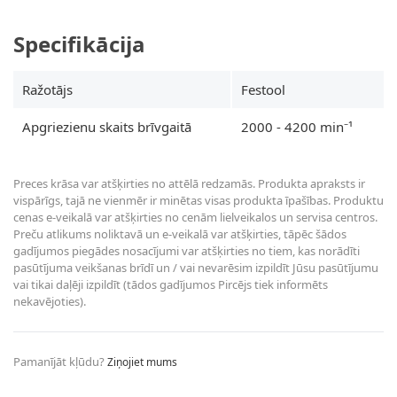
Specifikācija
Ražotājs
Festool
Apgriezienu skaits brīvgaitā
2000 - 4200 min⁻¹
Preces krāsa var atšķirties no attēlā redzamās. Produkta apraksts ir
vispārīgs, tajā ne vienmēr ir minētas visas produkta īpašības. Produktu
cenas e-veikalā var atšķirties no cenām lielveikalos un servisa centros.
Preču atlikums noliktavā un e-veikalā var atšķirties, tāpēc šādos
gadījumos piegādes nosacījumi var atšķirties no tiem, kas norādīti
pasūtījuma veikšanas brīdī un / vai nevarēsim izpildīt Jūsu pasūtījumu
vai tikai daļēji izpildīt (tādos gadījumos Pircējs tiek informēts
nekavējoties).
Pamanījāt kļūdu?
Ziņojiet mums