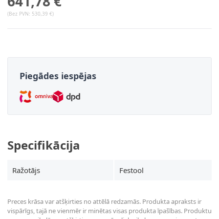
641,78 €
(Bez PVN:
530,39 €
)
Piegādes iespējas
Specifikācija
Ražotājs
Festool
Preces krāsa var atšķirties no attēlā redzamās. Produkta apraksts ir
vispārīgs, tajā ne vienmēr ir minētas visas produkta īpašības. Produktu