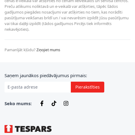
cenas e-veikalā var atšķirties no cenām lielveikalos un servisa centros.
Preču atlikums noliktavā un e-veikalā var atšķirties, tāpēc šādos
gadījumos piegādes nosacījumi var atšķirties no tiem, kas norādīti
pasūtījuma veikšanas brīdī un / vai nevarēsim izpildīt Jūsu pasūtījumu
vai tikai daļēji izpildīt (tādos gadījumos Pircējs tiek informēts
nekavējoties).
Pamanījāt kļūdu?
Ziņojiet mums
E-pasta adrese
Saņem jaunākos piedāvājumus pirmais:
Pierakstīties
Seko mums: