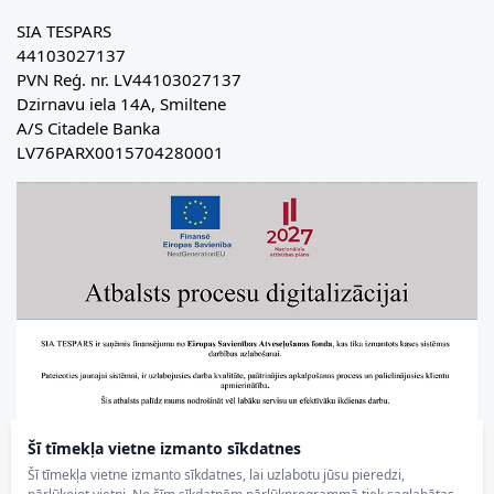
SIA TESPARS
44103027137
PVN Reģ. nr. LV44103027137
Dzirnavu iela 14A, Smiltene
A/S Citadele Banka
LV76PARX0015704280001
Šī tīmekļa vietne izmanto sīkdatnes
Šī tīmekļa vietne izmanto sīkdatnes, lai uzlabotu jūsu pieredzi,