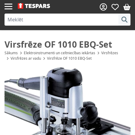
Skip to Content
Virsfrēze OF 1010 EBQ-Set
Sākums
Elektroinstrumenti un celtniecības iekārtas
Virsfrēzes
Virsfrēzes ar vadu
Virsfrēze OF 1010 EBQ-Set