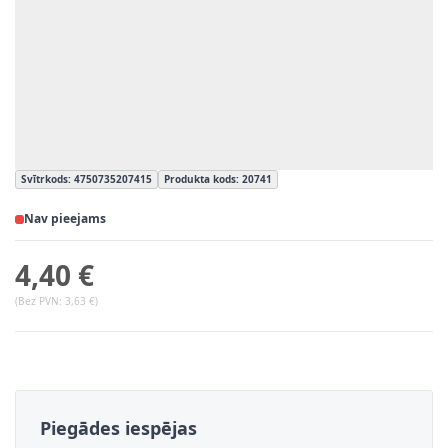
Svītrkods: 4750735207415
Produkta kods: 20741
Nav pieejams
4,40 €
(Bez PVN:
3,63 €
)
Piegādes iespējas