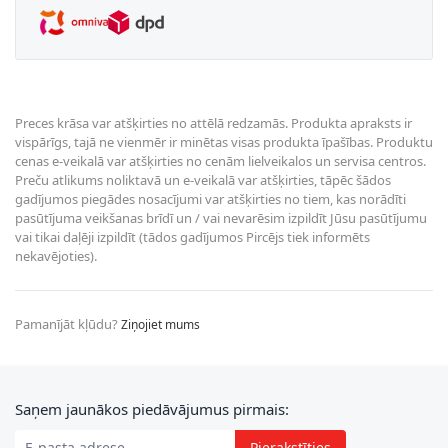
Preces krāsa var atšķirties no attēlā redzamās. Produkta apraksts ir
vispārīgs, tajā ne vienmēr ir minētas visas produkta īpašības. Produktu
cenas e-veikalā var atšķirties no cenām lielveikalos un servisa centros.
Preču atlikums noliktavā un e-veikalā var atšķirties, tāpēc šādos
gadījumos piegādes nosacījumi var atšķirties no tiem, kas norādīti
pasūtījuma veikšanas brīdī un / vai nevarēsim izpildīt Jūsu pasūtījumu
vai tikai daļēji izpildīt (tādos gadījumos Pircējs tiek informēts
nekavējoties).
Pamanījāt kļūdu?
Ziņojiet mums
E-pasta adrese
Saņem jaunākos piedāvājumus pirmais:
Pierakstīties