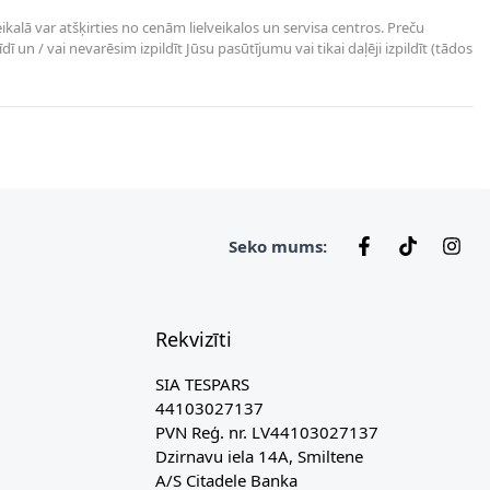
kalā var atšķirties no cenām lielveikalos un servisa centros. Preču
un / vai nevarēsim izpildīt Jūsu pasūtījumu vai tikai daļēji izpildīt (tādos
Seko mums:
Rekvizīti
SIA TESPARS
44103027137
PVN Reģ. nr. LV44103027137
Dzirnavu iela 14A, Smiltene
A/S Citadele Banka