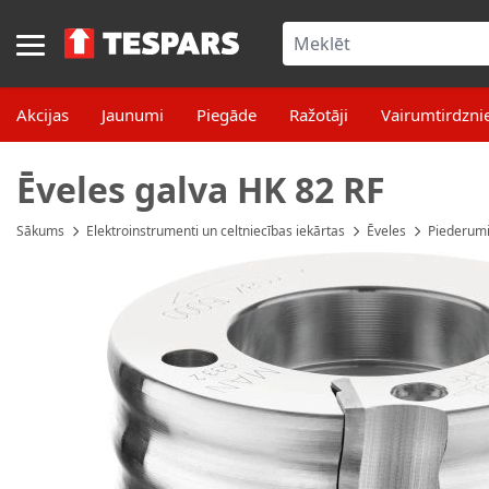
Skip to Content
Akcijas
Jaunumi
Piegāde
Ražotāji
Vairumtirdzni
Ēveles galva HK 82 RF
Sākums
Elektroinstrumenti un celtniecības iekārtas
Ēveles
Piederum