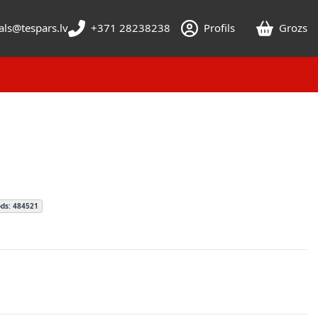
als@tespars.lv
+371 28238238
Profils
Grozs
ds: 484521