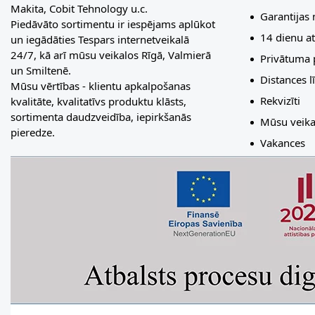
Makita, Cobit Tehnology u.c.
Garantijas
Piedāvāto sortimentu ir iespējams aplūkot
14 dienu at
un iegādāties Tespars internetveikalā
24/7, kā arī mūsu veikalos Rīgā, Valmierā
Privātuma p
un Smiltenē.
Distances 
Mūsu vērtības - klientu apkalpošanas
Rekvizīti
kvalitāte, kvalitatīvs produktu klāsts,
sortimenta daudzveidība, iepirkšanās
Mūsu veika
pieredze.
Vakances