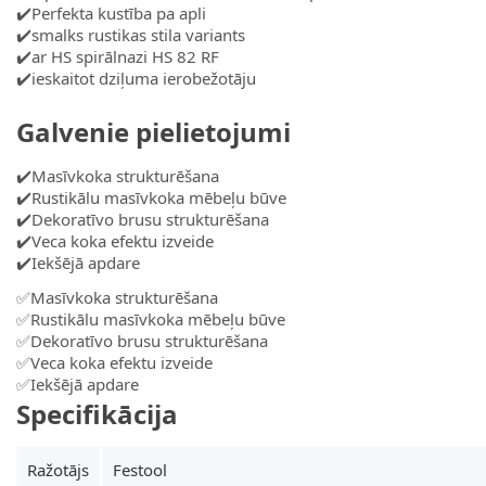
✔️Perfekta kustība pa apli
✔️smalks rustikas stila variants
✔️ar HS spirālnazi HS 82 RF
✔️ieskaitot dziļuma ierobežotāju
Galvenie pielietojumi
✔️Masīvkoka strukturēšana
✔️Rustikālu masīvkoka mēbeļu būve
✔️Dekoratīvo brusu strukturēšana
✔️Veca koka efektu izveide
✔️Iekšējā apdare
✅Masīvkoka strukturēšana
✅Rustikālu masīvkoka mēbeļu būve
✅Dekoratīvo brusu strukturēšana
✅Veca koka efektu izveide
✅Iekšējā apdare
Specifikācija
Ražotājs
Festool