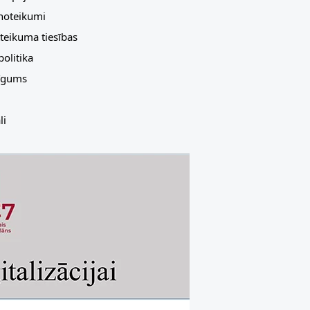
 noteikumi
teikuma tiesības
olitika
līgums
li