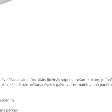
 ēvelēšanas aina. Rezultāts līdzinās stipri sairušam kokam, jo īpaš
āk rustikāls. Strukturēšanai ēveles galvu var nomainīt vienā paņēm
 asmenim
ens pārkari