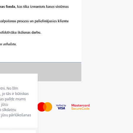
etni. No šīm
jo tās ir būtiskas
 kas palīdz mums
s jūsu
o sīkdatņu
 jūsu pārlūkošanas