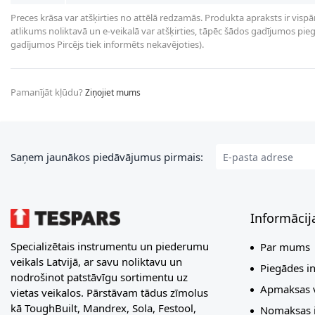
Preces krāsa var atšķirties no attēlā redzamās. Produkta apraksts ir vispā
atlikums noliktavā un e-veikalā var atšķirties, tāpēc šādos gadījumos piegā
gadījumos Pircējs tiek informēts nekavējoties).
Pamanījāt kļūdu?
Ziņojiet mums
E-pasta adrese
Saņem jaunākos piedāvājumus pirmais:
Informācij
Specializētais instrumentu un piederumu
Par mums
veikals Latvijā, ar savu noliktavu un
Piegādes i
nodrošinot patstāvīgu sortimentu uz
Apmaksas v
vietas veikalos. Pārstāvam tādus zīmolus
kā ToughBuilt, Mandrex, Sola, Festool,
Nomaksas i