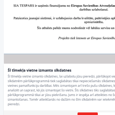
Šī tīmekļa vietne izmanto sīkdatnes
Šī tīmekļa vietne izmanto sīkdatnes, lai uzlabotu jūsu pieredzi, pārlūkojot vi
sīkdatnēm pārlūkprogrammā tiek saglabātas tikai nepieciešamās sīkdatnes, 
vietnes pamatfunkciju darbībai. Mēs izmantojam arī trešo pušu sīkdatnes,
analizēt un saprast, kā jūs izmantojat šo vietni. Šīs sīkdatnes tiks saglabāta
pārlūkprogrammā tikai ar jūsu piekrišanu. Jums ir iespēja arī atteikties no š
izmantošanas. Tomēr atteikšanās no dažām no šīm sīkdatnēm var ietekmēt
pieredzi.