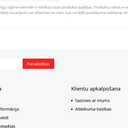
rīgs, tajā ne vienmēr ir minētas visas produkta īpašības. Produktu cenas e-vei
des nosacījumi var atšķirties no tiem, kas norādīti pasūtījuma veikšanas brīdī 
Pierakstīties
a
Klientu apkalpošana
Sazinies ar mums
nformācija
Atteikuma tiesības
eidi
espējas