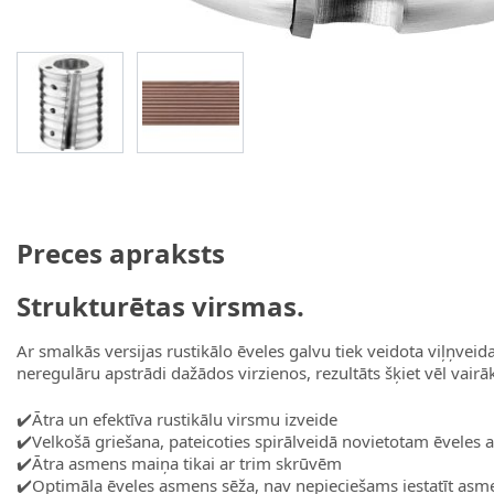
View larger image
View larger image
Preces apraksts
Strukturētas virsmas.
Ar smalkās versijas rustikālo ēveles galvu tiek veidota viļņveida
neregulāru apstrādi dažādos virzienos, rezultāts šķiet vēl vair
✔️Ātra un efektīva rustikālu virsmu izveide
✔️Velkošā griešana, pateicoties spirālveidā novietotam ēveles
✔️Ātra asmens maiņa tikai ar trim skrūvēm
✔️Optimāla ēveles asmens sēža, nav nepieciešams iestatīt asm