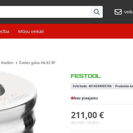
veik
ecība
Mūsu veikali
i ēvelēm
Ēveles galva HK 82 RF
Svītrkods: 4014549095706
Produkta ko
Nav pieejams
211,00 €
(Bez PVN:
174,38 €
)