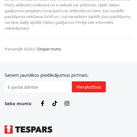
Preču atlikums noliktavā un e-veikalā var atšķirties, tāpēc šādos
gadījumos piegādes nosacījumi var atšķirties no tiem, kas norādīti
pasūtījuma veikšanas brīdī un / vai nevarēsim izpildīt Jūsu pasūtījumu
vai tikai daļēji izpildīt (tādos gadījumos Pircējs tiek informēts
nekavējoties).
Pamanījāt kļūdu?
Ziņojiet mums
E-pasta adrese
Saņem jaunākos piedāvājumus pirmais:
Pierakstīties
Seko mums: