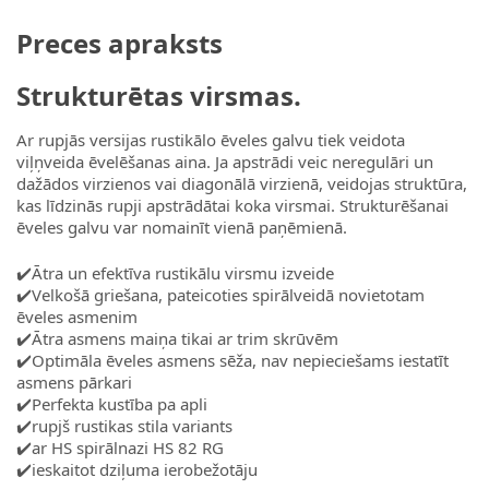
Preces apraksts
Strukturētas virsmas.
Ar rupjās versijas rustikālo ēveles galvu tiek veidota
viļņveida ēvelēšanas aina. Ja apstrādi veic neregulāri un
dažādos virzienos vai diagonālā virzienā, veidojas struktūra,
kas līdzinās rupji apstrādātai koka virsmai. Strukturēšanai
ēveles galvu var nomainīt vienā paņēmienā.
✔️Ātra un efektīva rustikālu virsmu izveide
✔️Velkošā griešana, pateicoties spirālveidā novietotam
ēveles asmenim
✔️Ātra asmens maiņa tikai ar trim skrūvēm
✔️Optimāla ēveles asmens sēža, nav nepieciešams iestatīt
asmens pārkari
✔️Perfekta kustība pa apli
✔️rupjš rustikas stila variants
✔️ar HS spirālnazi HS 82 RG
✔️ieskaitot dziļuma ierobežotāju