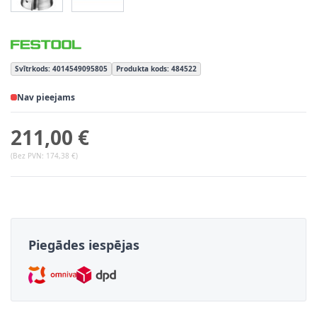
Svītrkods: 4014549095805
Produkta kods: 484522
Nav pieejams
211,00 €
(Bez PVN:
174,38 €
)
Piegādes iespējas