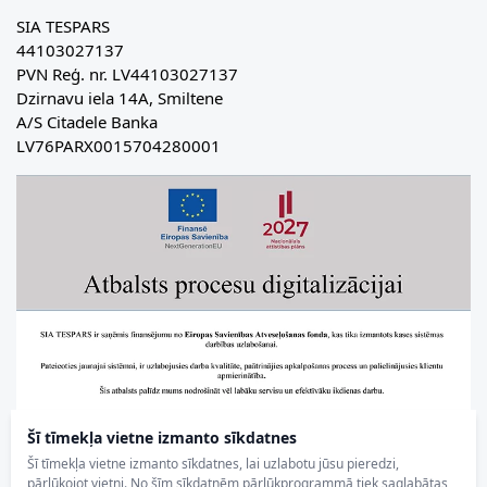
SIA TESPARS
44103027137
PVN Reģ. nr. LV44103027137
Dzirnavu iela 14A, Smiltene
A/S Citadele Banka
LV76PARX0015704280001
Šī tīmekļa vietne izmanto sīkdatnes
Šī tīmekļa vietne izmanto sīkdatnes, lai uzlabotu jūsu pieredzi,
pārlūkojot vietni. No šīm sīkdatnēm pārlūkprogrammā tiek saglabātas