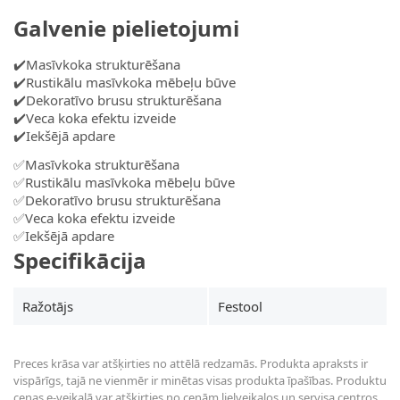
Galvenie pielietojumi
✔️Masīvkoka strukturēšana
✔️Rustikālu masīvkoka mēbeļu būve
✔️Dekoratīvo brusu strukturēšana
✔️Veca koka efektu izveide
✔️Iekšējā apdare
✅Masīvkoka strukturēšana
✅Rustikālu masīvkoka mēbeļu būve
✅Dekoratīvo brusu strukturēšana
✅Veca koka efektu izveide
✅Iekšējā apdare
Specifikācija
Ražotājs
Festool
Preces krāsa var atšķirties no attēlā redzamās. Produkta apraksts ir
vispārīgs, tajā ne vienmēr ir minētas visas produkta īpašības. Produktu
cenas e-veikalā var atšķirties no cenām lielveikalos un servisa centros.