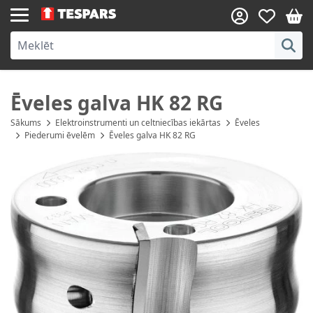
Skip to Content
Ēveles galva HK 82 RG
Sākums
Elektroinstrumenti un celtniecības iekārtas
Ēveles
Piederumi ēvelēm
Ēveles galva HK 82 RG